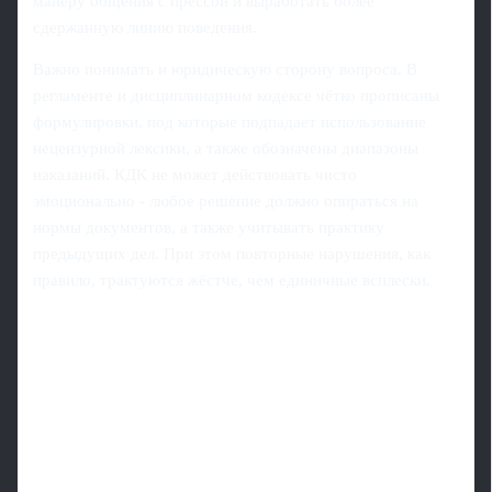
манеру общения с прессой и выработать более
сдержанную линию поведения.
Важно понимать и юридическую сторону вопроса. В
регламенте и дисциплинарном кодексе чётко прописаны
формулировки, под которые подпадает использование
нецензурной лексики, а также обозначены диапазоны
наказаний. КДК не может действовать чисто
эмоционально - любое решение должно опираться на
нормы документов, а также учитывать практику
предыдущих дел. При этом повторные нарушения, как
правило, трактуются жёстче, чем единичные всплески.