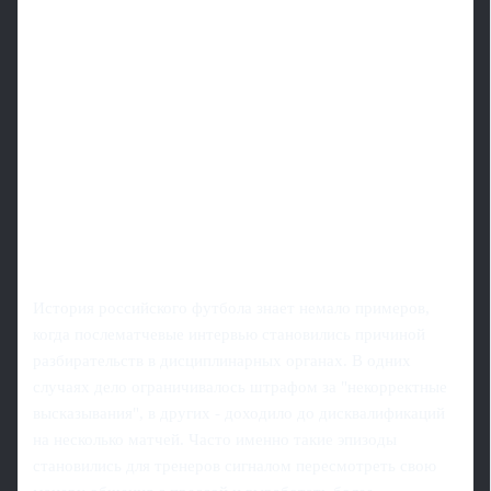
История российского футбола знает немало примеров,
когда послематчевые интервью становились причиной
разбирательств в дисциплинарных органах. В одних
случаях дело ограничивалось штрафом за "некорректные
высказывания", в других - доходило до дисквалификаций
на несколько матчей. Часто именно такие эпизоды
становились для тренеров сигналом пересмотреть свою