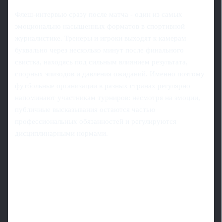
Флеш‑интервью сразу после матча - один из самых
эмоционально насыщенных форматов в спортивной
журналистике. Тренеры и игроки выходят к камерам
буквально через несколько минут после финального
свистка, находясь под сильным влиянием результата,
спорных эпизодов и давления ожиданий. Именно поэтому
футбольные организации в разных странах регулярно
напоминают участникам турниров: несмотря на эмоции,
публичные высказывания остаются частью
профессиональных обязанностей и регулируются
дисциплинарными нормами.