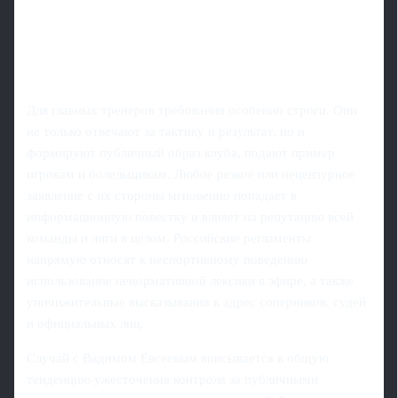
Для главных тренеров требования особенно строги. Они
не только отвечают за тактику и результат, но и
формируют публичный образ клуба, подают пример
игрокам и болельщикам. Любое резкое или нецензурное
заявление с их стороны мгновенно попадает в
информационную повестку и влияет на репутацию всей
команды и лиги в целом. Российские регламенты
напрямую относят к неспортивному поведению
использование ненормативной лексики в эфире, а также
уничижительные высказывания в адрес соперников, судей
и официальных лиц.
Случай с Вадимом Евсеевым вписывается в общую
тенденцию ужесточения контроля за публичными