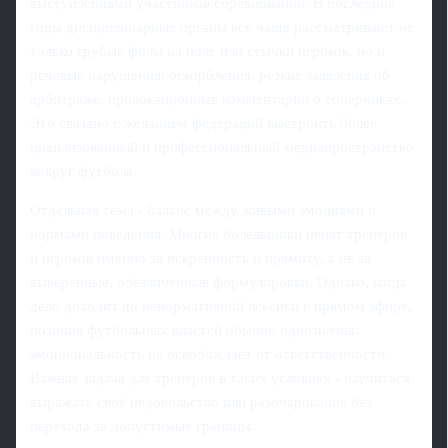
выступлениями участников соревнований. В последние
годы дисциплинарные органы всё чаще рассматривают не
только грубые фолы на поле или стычки игроков, но и
речевые нарушения: оскорбления, резкие заявления об
арбитраже, провокационные комментарии о соперниках.
Это связано с желанием федераций выстроить более
цивилизованный и профессиональный медиапространство
вокруг футбола.
Отдельная тема - баланс между живыми эмоциями и
нормами поведения. Многие болельщики ценят тренеров
и игроков именно за искренность и прямоту, а не за
выверенные, обезличенные формулировки. Однако, когда
дело доходит до ненормативной лексики в прямом эфире,
позиция футбольных властей обычно однозначна:
эмоциональность не освобождает от ответственности.
Важная задача для тренеров в таких условиях - научиться
выражать своё недовольство или разочарование без
перехода за допустимые границы.