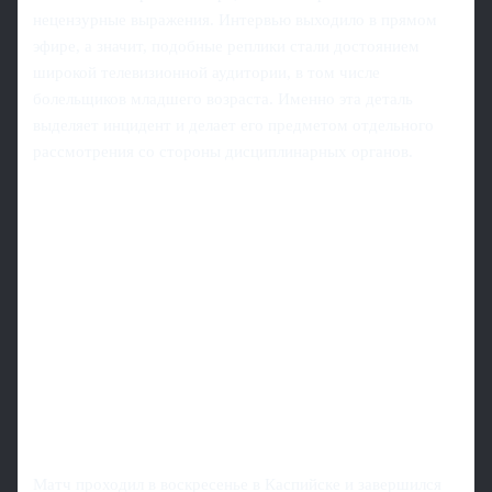
нецензурные выражения. Интервью выходило в прямом
эфире, а значит, подобные реплики стали достоянием
широкой телевизионной аудитории, в том числе
болельщиков младшего возраста. Именно эта деталь
выделяет инцидент и делает его предметом отдельного
рассмотрения со стороны дисциплинарных органов.
Матч проходил в воскресенье в Каспийске и завершился