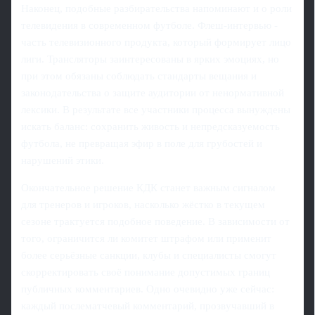
Наконец, подобные разбирательства напоминают и о роли
телевидения в современном футболе. Флеш‑интервью -
часть телевизионного продукта, который формирует лицо
лиги. Трансляторы заинтересованы в ярких эмоциях, но
при этом обязаны соблюдать стандарты вещания и
законодательства о защите аудитории от ненормативной
лексики. В результате все участники процесса вынуждены
искать баланс: сохранить живость и непредсказуемость
футбола, не превращая эфир в поле для грубостей и
нарушений этики.
Окончательное решение КДК станет важным сигналом
для тренеров и игроков, насколько жёстко в текущем
сезоне трактуется подобное поведение. В зависимости от
того, ограничится ли комитет штрафом или применит
более серьёзные санкции, клубы и специалисты смогут
скорректировать своё понимание допустимых границ
публичных комментариев. Одно очевидно уже сейчас:
каждый послематчевый комментарий, прозвучавший в