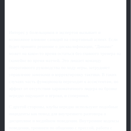
Интерес у болельщиков и экспертов вызывает и
возможное влияние санкций на спортивный аспект. Если
будет принято решение о дисквалификации, "Динамо"
может на какое‑то время остаться без главного тренера на
скамейке во время матчей. Это лишает команду
оперативного руководства по ходу игры, затрудняет
управление заменами и корректировку тактики. В таких
случаях часть функционала переходит к ассистентам, но
эффект от отсутствия харизматичного лидера на бровке
нередко ощущают и игроки, и соперники.
С другой стороны, клубы нередко используют подобные
инциденты как повод для внутреннего разговора о
дисциплине и медийном поведении. Внутренние кодексы
поведения, тренинги по общению с прессой, работа с