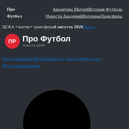
Про
Аналитика Матчей
История Футбола
Футбол
Новости Академий
Интервью
Трансферы
Skip
ЦСКА • матчи • трансферы
6 августа 2026
Поиск
to
content
News
Аналитика Матчей
Новости Академий
История
Футбола
Трансферы