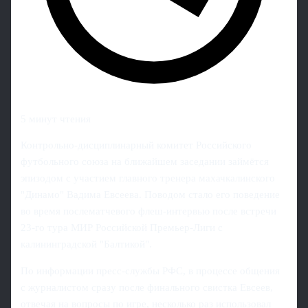
5 минут чтения
Контрольно‑дисциплинарный комитет Российского
футбольного союза на ближайшем заседании займётся
эпизодом с участием главного тренера махачкалинского
"Динамо" Вадима Евсеева. Поводом стало его поведение
во время послематчевого флеш‑интервью после встречи
23‑го тура МИР Российской Премьер‑Лиги с
калининградской "Балтикой".
По информации пресс‑службы РФС, в процессе общения
с журналистом сразу после финального свистка Евсеев,
отвечая на вопросы по игре, несколько раз использовал