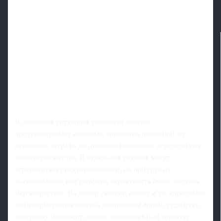
В подобных ситуациях регламент обычно
предусматривает несколько вариантов наказаний: от
денежного штрафа до дисквалификации на определённое
количество матчей. В отдельных случаях могут
ограничиться предупреждением, но при грубых
высказываниях или рецидиве вероятность более жёстких
мер возрастает. На выбор санкции влияет и то, адресована
ли ненормативная лексика конкретным лицам, судейству,
сопернику или носит общий эмоциональный характер.