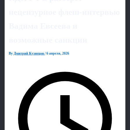
нецензурное флеш-интервью
Вадима Евсеева и
возможные санкции
By
Дмитрий Кузнецов
/
6 апреля, 2026