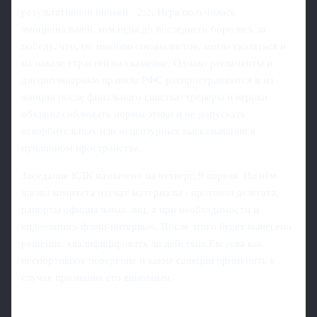
результативной ничьёй - 2:2. Игра получилась
эмоциональной, команды до последнего боролись за
победу, что, по мнению специалистов, могло сказаться и
на накале страстей на скамейке. Однако регламенты и
дисциплинарные правила РФС распространяются и на
эмоции после финального свистка: тренеры и игроки
обязаны соблюдать нормы этики и не допускать
оскорбительных или нецензурных высказываний в
публичном пространстве.
Заседание КДК назначено на четверг, 9 апреля. На нём
члены комитета изучат материалы - протокол делегата,
рапорты официальных лиц, а при необходимости и
видеозапись флеш‑интервью. После этого будет вынесено
решение: квалифицировать ли действия Евсеева как
неспортивное поведение и какие санкции применить в
случае признания его виновным.