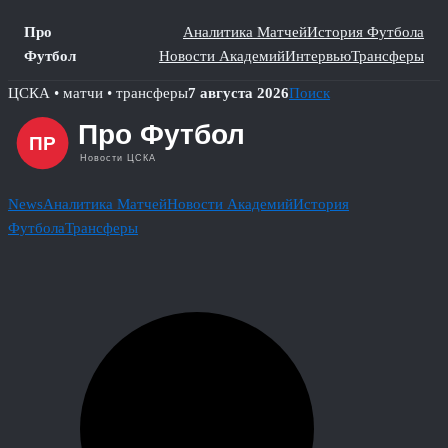
Про
Аналитика Матчей
История Футбола
Футбол
Новости Академий
Интервью
Трансферы
Skip
ЦСКА • матчи • трансферы
7 августа 2026
Поиск
to
content
News
Аналитика Матчей
Новости Академий
История
Футбола
Трансферы