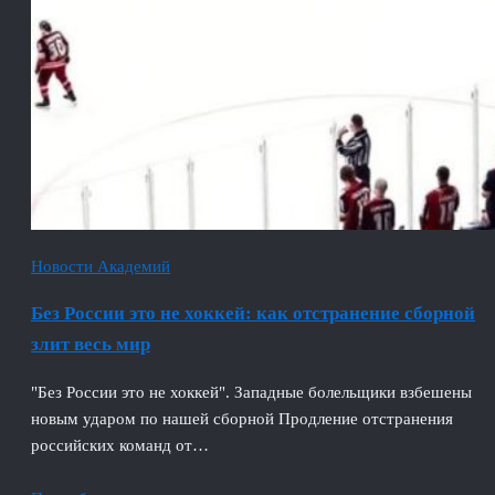
Новости Академий
Без России это не хоккей: как отстранение сборной
злит весь мир
"Без России это не хоккей". Западные болельщики взбешены
новым ударом по нашей сборной Продление отстранения
российских команд от…