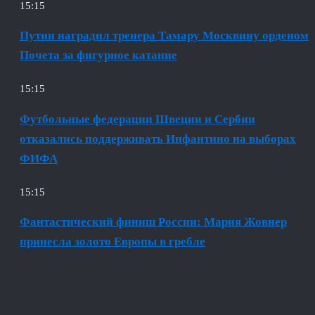
15:15
Путин наградил тренера Тамару Москвину орденом
Почета за фигурное катание
15:15
Футбольные федерации Швеции и Сербии
отказались поддерживать Инфантино на выборах
ФИФА
15:15
Фантастический финиш России: Мария Жовнер
принесла золото Европы в гребле