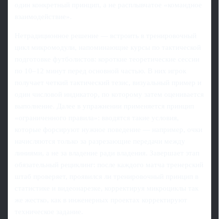
один конкретный принцип, а не расплывчатое «командное
взаимодействие».
Нетрадиционное решение — встроить в тренировочный
цикл микромодули, напоминающие курсы по тактической
подготовке футболистов: короткие теоретические сессии
по 10–12 минут перед основной частью. В них игрок
получает четкий тактический тезис, визуальный пример и
один числовой индикатор, по которому затем оценивается
выполнение. Далее в упражнении применяется принцип
«ограниченного правила»: вводятся такие условия,
которые форсируют нужное поведение — например, очки
начисляются только за разрезающие передачи между
линиями, а не за владение ради владения. Завершает этап
обязательный рециклинг: после каждого матча тренерский
штаб проверяет, проявился ли тренировочный принцип в
статистике и видеонарезке, корректируя микроциклы так
же жестко, как в инженерных проектах корректируют
техническое задание.