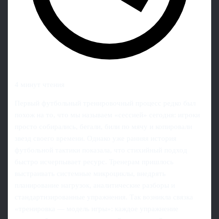
4 минут чтения
Первый футбольный тренировочный процесс редко был
похож на то, что мы называем «сессией» сегодня: игроки
просто собирались, бегали, били по мячу и копировали
звезд своего времени. Однако уже ранняя история
футбольной тактики показала, что стихийный подход
быстро исчерпывает ресурс. Тренерам пришлось
выстраивать системные микроциклы, внедрять
планирование нагрузок, аналитические разборы и
стандартизированные упражнения. Так возникла связка
«тренировка — модель игры»: каждое упражнение