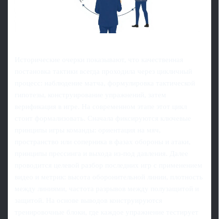
Исторические очерки показывают, что качественная
постановка тактики всегда проходила через цикличный
процесс: наблюдение матча, формулировка тактической
гипотезы, конструирование упражнений, затем
верификация в игре. На современном этапе этот цикл
стоит формализовать. Сначала фиксируются ключевые
принципы игры команды: ориентация на мяч,
пространство или соперника в фазах обороны и атаки,
принципы прессинга и выхода из‑под давления. Далее
проводится целевой разбор последних игр с применением
видео и метрик: высота оборонительной линии, плотность
между линиями, частота разрывов между полузащитой и
защитой. На основе выводов конструируются
тренировочные блоки, где каждое упражнение тестирует