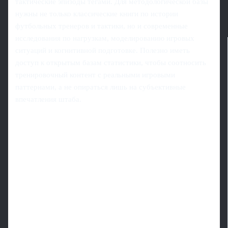
тактические эпизоды тегами. Для методологической базы
нужны не только классические книги по истории
футбольных тренеров и тактики, но и современные
исследования по нагрузкам, моделированию игровых
ситуаций и когнитивной подготовке. Полезно иметь
доступ к открытым базам статистики, чтобы соотносить
тренировочный контент с реальными игровыми
паттернами, а не опираться лишь на субъективные
впечатления штаба.