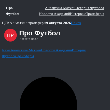
Про
Аналитика Матчей
История Футбола
Футбол
Новости Академий
Интервью
Трансферы
Skip
ЦСКА • матчи • трансферы
9 августа 2026
Поиск
to
content
News
Аналитика Матчей
Новости Академий
История
Футбола
Трансферы