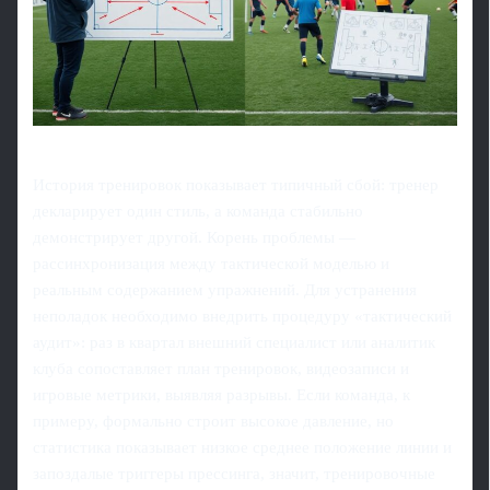
История тренировок показывает типичный сбой: тренер
декларирует один стиль, а команда стабильно
демонстрирует другой. Корень проблемы —
рассинхронизация между тактической моделью и
реальным содержанием упражнений. Для устранения
неполадок необходимо внедрить процедуру «тактический
аудит»: раз в квартал внешний специалист или аналитик
клуба сопоставляет план тренировок, видеозаписи и
игровые метрики, выявляя разрывы. Если команда, к
примеру, формально строит высокое давление, но
статистика показывает низкое среднее положение линии и
запоздалые триггеры прессинга, значит, тренировочные