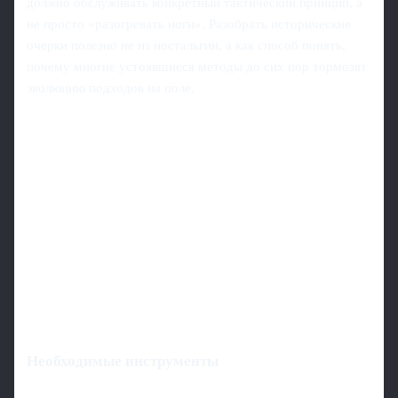
должно обслуживать конкретный тактический принцип, а
не просто «разогревать ноги». Разобрать исторические
очерки полезно не из ностальгии, а как способ понять,
почему многие устоявшиеся методы до сих пор тормозят
эволюцию подходов на поле.
Необходимые инструменты