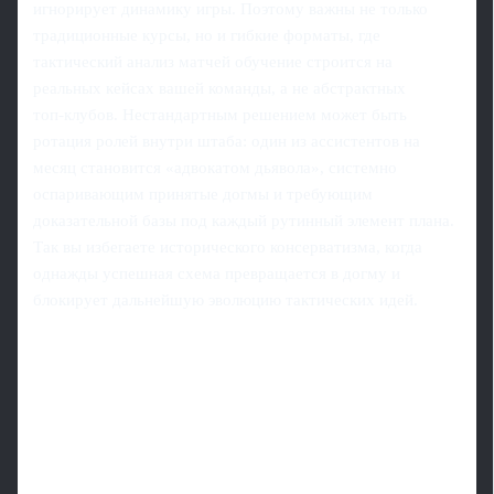
игнорирует динамику игры. Поэтому важны не только
традиционные курсы, но и гибкие форматы, где
тактический анализ матчей обучение строится на
реальных кейсах вашей команды, а не абстрактных
топ‑клубов. Нестандартным решением может быть
ротация ролей внутри штаба: один из ассистентов на
месяц становится «адвокатом дьявола», системно
оспаривающим принятые догмы и требующим
доказательной базы под каждый рутинный элемент плана.
Так вы избегаете исторического консерватизма, когда
однажды успешная схема превращается в догму и
блокирует дальнейшую эволюцию тактических идей.