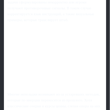
задачи сформулированы некорректно или игроки
получают противоречивые сигналы. В таком случае
корректируется язык инструкций, а также визуальные
примеры, которые транслирует штаб.
Многие неполадки возникают из‑за устаревших методик,
которые по инерции переносятся из прошлого. Хотя
классические очерки и курсы ценны, слепая опора на них