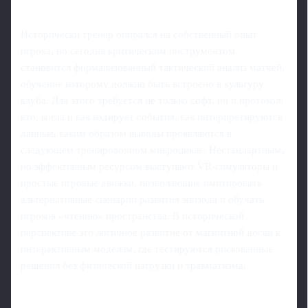
Исторически тренер опирался на собственный опыт
игрока, но сегодня критическим инструментом
становится формализованный тактический анализ матчей,
обучение которому должно быть встроено в культуру
клуба. Для этого требуется не только софт, но и протокол:
кто, когда и как кодирует события, как интерпретируются
данные, каким образом выводы проявляются в
следующем тренировочном микроцикле. Нестандартным,
но эффективным ресурсом выступают VR‑симуляторы и
простые игровые движки, позволяющие имитировать
альтернативные сценарии развития эпизода и обучать
игроков «чтению» пространства. В исторической
перспективе это логичное развитие от магнитной доски к
интерактивным моделям, где тестируются рискованные
решения без физической нагрузки и травматизма.