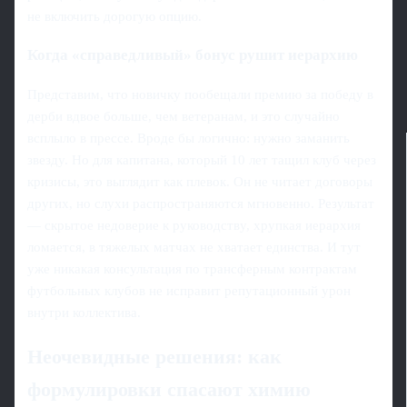
не включить дорогую опцию.
Когда «справедливый» бонус рушит иерархию
Представим, что новичку пообещали премию за победу в
дерби вдвое больше, чем ветеранам, и это случайно
всплыло в прессе. Вроде бы логично: нужно заманить
звезду. Но для капитана, который 10 лет тащил клуб через
кризисы, это выглядит как плевок. Он не читает договоры
других, но слухи распространяются мгновенно. Результат
— скрытое недоверие к руководству, хрупкая иерархия
ломается, в тяжелых матчах не хватает единства. И тут
уже никакая консультация по трансферным контрактам
футбольных клубов не исправит репутационный урон
внутри коллектива.
Неочевидные решения: как
формулировки спасают химию