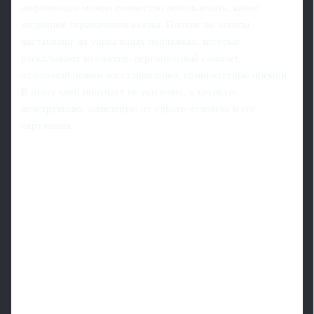
инфоповоды можно совместно использовать, какие
медийные ограничения важны. Плохие же агенты
настаивают на уникальных поблажках, которые
раскалывают коллектив: персональный самолет,
отдельный режим восстановления, приоритетные премии.
В итоге клуб получает не усиление, а хрупкую
конструкцию, зависящую от одного человека и его
окружения.