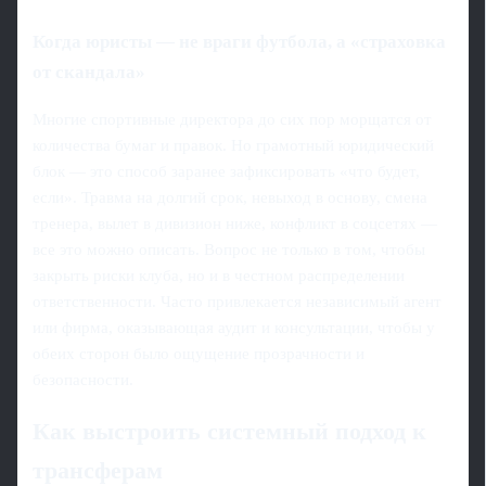
Когда юристы — не враги футбола, а «страховка
от скандала»
Многие спортивные директора до сих пор морщатся от
количества бумаг и правок. Но грамотный юридический
блок — это способ заранее зафиксировать «что будет,
если». Травма на долгий срок, невыход в основу, смена
тренера, вылет в дивизион ниже, конфликт в соцсетях —
все это можно описать. Вопрос не только в том, чтобы
закрыть риски клуба, но и в честном распределении
ответственности. Часто привлекается независимый агент
или фирма, оказывающая аудит и консультации, чтобы у
обеих сторон было ощущение прозрачности и
безопасности.
Как выстроить системный подход к
трансферам