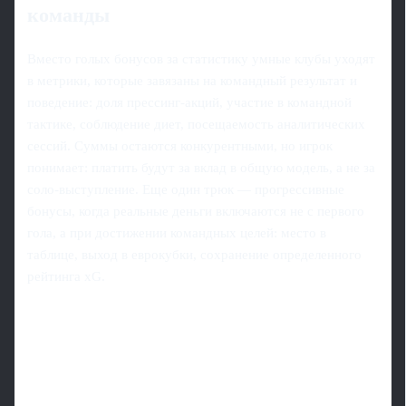
команды
Вместо голых бонусов за статистику умные клубы уходят
в метрики, которые завязаны на командный результат и
поведение: доля прессинг-акций, участие в командной
тактике, соблюдение диет, посещаемость аналитических
сессий. Суммы остаются конкурентными, но игрок
понимает: платить будут за вклад в общую модель, а не за
соло-выступление. Еще один трюк — прогрессивные
бонусы, когда реальные деньги включаются не с первого
гола, а при достижении командных целей: место в
таблице, выход в еврокубки, сохранение определенного
рейтинга xG.