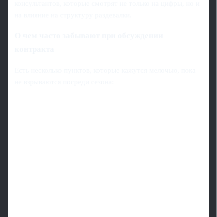
консультантов, которые смотрят не только на цифры, но и
на влияние на структуру раздевалки.
О чем часто забывают при обсуждении
контракта
Есть несколько пунктов, которые кажутся мелочью, пока
не взрываются посреди сезона: