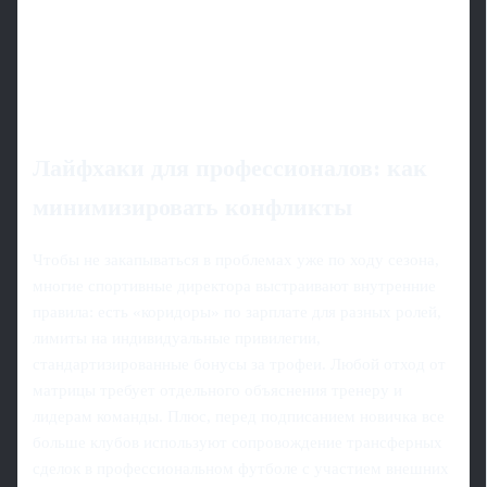
Лайфхаки для профессионалов: как
минимизировать конфликты
Чтобы не закапываться в проблемах уже по ходу сезона,
многие спортивные директора выстраивают внутренние
правила: есть «коридоры» по зарплате для разных ролей,
лимиты на индивидуальные привилегии,
стандартизированные бонусы за трофеи. Любой отход от
матрицы требует отдельного объяснения тренеру и
лидерам команды. Плюс, перед подписанием новичка все
больше клубов используют сопровождение трансферных
сделок в профессиональном футболе с участием внешних