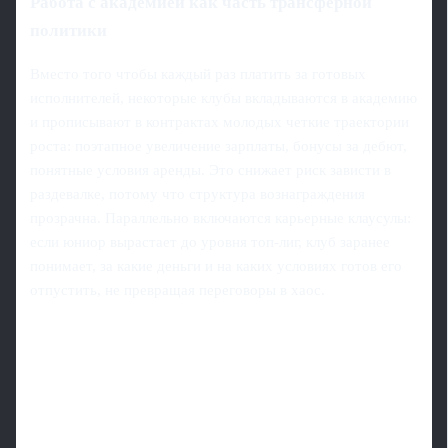
Работа с академией как часть трансферной
политики
Вместо того чтобы каждый раз платить за готовых
исполнителей, некоторые клубы вкладываются в академию
и прописывают в контрактах молодых четкие траектории
роста: поэтапное увеличение зарплаты, бонусы за дебют,
понятные условия аренды. Это снижает риск зависти в
раздевалке, потому что структура вознаграждения
прозрачна. Параллельно включаются карьерные клаусулы:
если юниор вырастает до уровня топ-лиг, клуб заранее
понимает, за какие деньги и на каких условиях готов его
отпустить, не превращая переговоры в хаос.