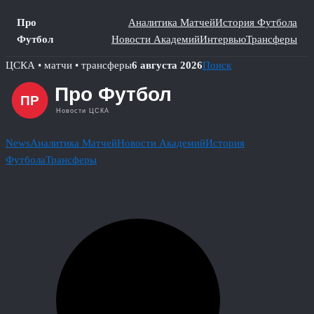
Про
Аналитика Матчей
История Футбола
Футбол
Новости Академий
Интервью
Трансферы
Skip
ЦСКА • матчи • трансферы
6 августа 2026
Поиск
to
content
News
Аналитика Матчей
Новости Академий
История
Футбола
Трансферы