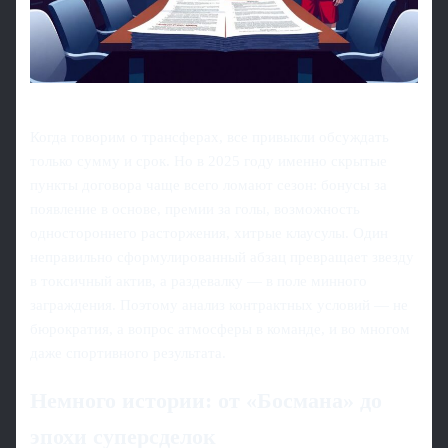
Когда говорим о трансферах, все привыкли обсуждать
только сумму и срок. Но в 2025 году именно скрытые
пункты договора чаще всего ломают сезон: бонусы за
появление в основе, премии за голы, возможность
одностороннего расторжения, хитрые клаусулы. Один
неправильно сформулированный абзац превращает звезду
в токсичный актив, а раздевалку — в поле минного
заграждения. Поэтому анализ контрактных условий — не
бюрократия, а вопрос атмосферы в команде, и во многом
даже спортивного результата.
Немного истории: от «Босмана» до
эпохи суперсделок