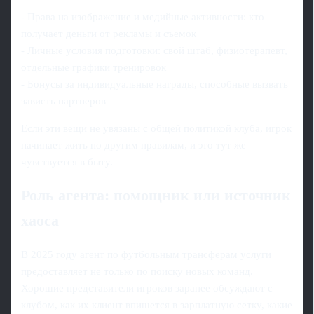
- Права на изображение и медийные активности: кто
получает деньги от рекламы и съемок
- Личные условия подготовки: свой штаб, физиотерапевт,
отдельные графики тренировок
- Бонусы за индивидуальные награды, способные вызвать
зависть партнеров
Если эти вещи не увязаны с общей политикой клуба, игрок
начинает жить по другим правилам, и это тут же
чувствуется в быту.
Роль агента: помощник или источник
хаоса
В 2025 году агент по футбольным трансферам услуги
предоставляет не только по поиску новых команд.
Хорошие представители игроков заранее обсуждают с
клубом, как их клиент впишется в зарплатную сетку, какие