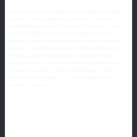
Еще в 80-х клубы чувствовали себя хозяевами ситуации:
футболист был «привязан» к контракту почти как к
пожизненной должности. Перелом случился после дела
Босмана в 1995 году, когда игрок впервые получил
реальную свободу перемещения по окончании договора.
Дальше — больше: кейсы вроде трансфера Неймара в
«ПСЖ», где была активирована огромная клаусула
выкупа, показали, насколько тонкая формулировка может
перевернуть рынок. Сейчас топ-клубы живут в мире, где
любая строка в контракте — потенциальный триггер
громкого скандала.