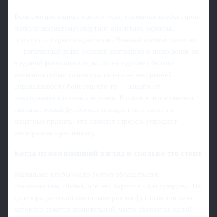
Если смотреть шире одного окна, успешные клубы строят
полную экосистему: скаутинг, аналитика, юристы,
психологи, сервисы адаптации. Важный элемент цепочки
— регулярный аудит условий контрактов и приведение их
к единой философии игры. Кто-то уделяет больше
внимания гибкости выкупа, кто-то — внутренней
справедливости бонусов, кто-то — защите от
«выгорания» ключевых игроков. Когда все эти элементы
связаны, новый футболист попадает не в хаос, а в
понятные правила, что снижает стресс и упрощает
интеграцию в раздевалку.
Когда нужен внешний взгляд и сколько это стоит
Маленькие клубы часто боятся обращаться к
специалистам, считая, что это дорого и «для грандов». На
деле юридический анализ контрактов футболистов цена
которого кажется значительной, часто окупается одной