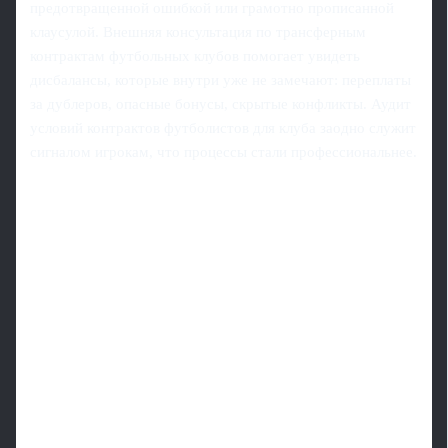
предотвращенной ошибкой или грамотно прописанной
клаусулой. Внешняя консультация по трансферным
контрактам футбольных клубов помогает увидеть
дисбалансы, которые внутри уже не замечают: переплаты
за дублеров, опасные бонусы, скрытые конфликты. Аудит
условий контрактов футболистов для клуба заодно служит
сигналом игрокам, что процессы стали профессиональнее.