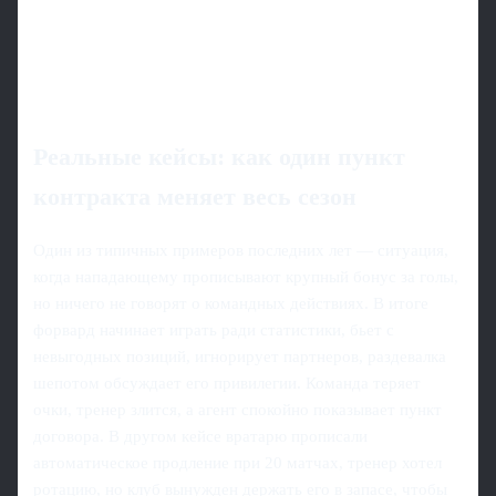
Реальные кейсы: как один пункт
контракта меняет весь сезон
Один из типичных примеров последних лет — ситуация,
когда нападающему прописывают крупный бонус за голы,
но ничего не говорят о командных действиях. В итоге
форвард начинает играть ради статистики, бьет с
невыгодных позиций, игнорирует партнеров, раздевалка
шепотом обсуждает его привилегии. Команда теряет
очки, тренер злится, а агент спокойно показывает пункт
договора. В другом кейсе вратарю прописали
автоматическое продление при 20 матчах, тренер хотел
ротацию, но клуб вынужден держать его в запасе, чтобы