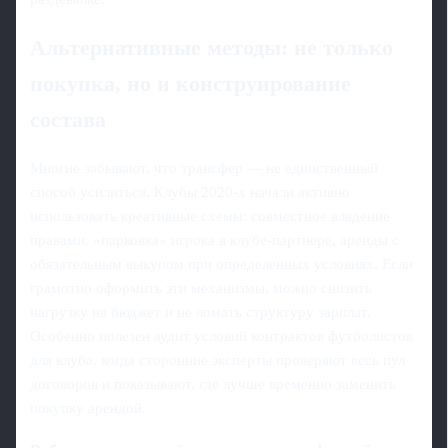
Альтернативные методы: не только
покупка, но и конструирование
состава
Многие забывают, что трансфер — не единственный
способ усилиться. Клубы 2020-х начали активно
использовать креативные схемы: совместное владение
правами, «парковка» игрока в клубе-партнере, аренды с
обязательным выкупом при определенных условиях. Если
грамотно оформить эти механизмы, можно снизить
нагрузку на бюджет и не ломать структуру зарплат.
Особенно полезен аудит условий контрактов футболистов
для клуба, когда сторонние эксперты проверяют весь пул
договоров и показывают, где лучше временно заменить
покупку арендой.