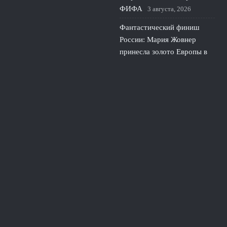
ФИФА
3 августа, 2026
Фантастический финиш
России: Мария Жовнер
принесла золото Европы в
гребле
2 августа, 2026
© 2026 Про Футбол
Новости ЦСКА
News
Аналитика Матчей
Интервью
История Футбола
Новости Академий
Трансферы