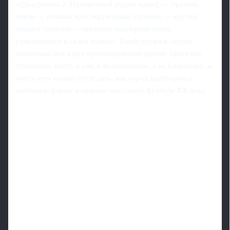
«[Диаграмма 2: Поперечный разрез чаши] — Уровень
земли — нижний ярус мраморных сидений — крутой
подъем трибуны — внешняя подпорная стена,
упирающаяся в склон холма». Такой профиль потом
переосмыслялся при проектировании других афинских
стадионов, пусть и уже в железобетоне, а не в мраморе, и
через него можно отследить, как город адаптировал
античную форму к нуждам массового футбола XX века.