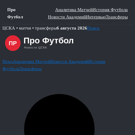
Про
Аналитика Матчей
История Футбола
Футбол
Новости Академий
Интервью
Трансферы
Skip
ЦСКА • матчи • трансферы
6 августа 2026
Поиск
to
content
News
Аналитика Матчей
Новости Академий
История
Футбола
Трансферы