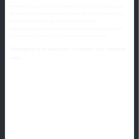
именно проходила старая линия поля или где находился
фан-сектор тридцатилетней давности. Так формируется
«полевой учебник» по истории городской
инфраструктуры, который читается не в аудитории, а в
шумном окружении действующего мегаполиса.
Маршруты для фанатов: от трибун до уличного
слоя