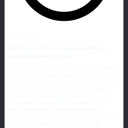
7 минут чтения
Афины как музей под открытым небом: что
такое футбольный артефакт
Если оставить в стороне туристические буклеты, Афины
— это не только Парфенон и мрамор. Город сам по себе
действует как большой архив, где у каждого района есть
«слой» античности, османский след, индустриальная
застройка и, неожиданно, футбольный пласт. В
техническом смысле под «футбольным артефактом»
здесь удобно понимать любой материальный или
планировочный элемент городской среды, отражающий
развитие игры: старые трибуны, входные группы,