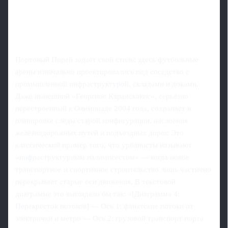
Портовый Пирей задает свой стиль: здесь футбольные
арены изначально проектировались под соседство с
промышленной инфраструктурой, складами и доками.
Даже нынешний «Георгиос Караискакис», серьёзно
перестроенный к Олимпиаде 2004 года, сохраняет в
планировке следы старой конфигурации, наслоения
железнодорожных путей и подъездных дорог. Это
классический пример того, что урбанисты называют
«инфраструктурным палимпсестом» — когда новое
транспортное и спортивное строительство лишь частично
перекрывает старые оси движения. В текстовой
диаграмме это выглядело бы так: «[Диаграмма 4:
Перекресток потоков] — Ось 1: фанатские потоки от
электрички и метро — Ось 2: грузовой транспорт порта