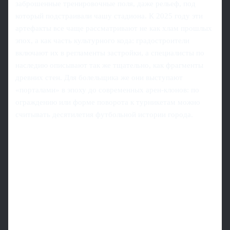
заброшенные тренировочные поля, даже рельеф, под
который подстраивали чашу стадиона. К 2025 году эти
артефакты все чаще рассматривают не как хлам прошлых
эпох, а как часть культурного кода: градостроители
включают их в регламенты застройки, а специалисты по
наследию описывают так же тщательно, как фрагменты
древних стен. Для болельщика же они выступают
«порталами» в эпоху до современных арен-клонов: по
ограждению или форме поворота к турникетам можно
считывать десятилетия футбольной истории города.