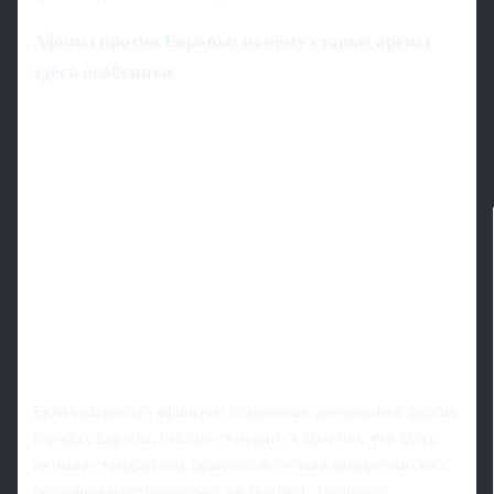
Афины против Европы: почему старые арены
здесь особенные
Если сравнивать афинские стадионы с аналогами в других
городах Европы, быстро становится заметно, что здесь
меньше стандартных решений и больше компромиссов с
рельефом и исторической застройкой. Типичный