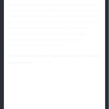
куда более плотный контакт болельщика и города: шум
матчей — часть повседневной акустики района, а фасады
стадиона становятся таким же узнаваемым ориентиром,
как станция метро. К 2025 году архитекторы обсуждают,
как при возможной модернизации не утратить этот
«социальный интерфейс» и не превратить живой
квартальный стадион в обезличенный торгово-
развлекательный центр с полем.
Старые арены Пирея: портовый код футбольной
архитектуры