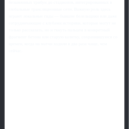
безымянных трибун до стадионов, интегрированных в
глобальные трансляционные сети. Важную роль здесь
играют локальные гиды — бывшие болельщики или даже
сотрудничающие с клубами историки, которые могут не
только рассказать, но и ткнуть пальцем в конкретный
фрагмент бетона или старую калитку, сохранившуюся со
времен, когда на матчи ходили в два раза чаще, чем
сейчас.