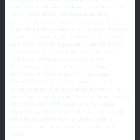
британский стадион старой школы — это прямоугольный
«ящик» внутри квартала; немецкие арены часто
используют бывшие ярмарочные или военные поля.
Афины же, развиваясь рывками, оставили нам «лоскутное
одеяло»: Панатинаикос, уложенный в старую мраморную
чашу, арена «Георгиос Караискакис», вырастающая из
порта Пирея, и плотная городская застройка вокруг
«Апостолос Николаидис», где трибуну можно
практически касаться из соседнего дома. Можно
представить текстовую диаграмму: «[Диаграмма 1:
Варианты интеграции стадиона в город] — Тип А:
отдельностоящая арена, окруженная парковками; Тип B:
арена в квартальной застройке; Тип C: арена, встроенная в
исторический амфитеатр или склон холма». Афины
демонстрируют прежде всего типы B и C, почти не имея
пространства для типичного «стадион-острова» с
гигантской парковкой, как в пригородаx Испании или
Италии.