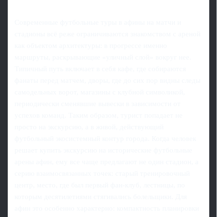
Современные футбольные туры в афины на матчи и
стадионы всё реже ограничиваются знакомством с ареной
как объектом архитектуры: в прогрессе именно
маршруты, раскрывающие «уличный слой» вокруг нее.
Типичный путь включает в себя кафе, где собираются
фанаты перед матчем, дворы, где до сих пор видны следы
самодельных ворот, магазины с клубной символикой,
периодически сменявшие вывески в зависимости от
успехов команд. Таким образом, турист попадает не
просто на экскурсию, а в живой, действующий
футбольный экосистемный контур города. Когда человек
решает купить экскурсию на исторические футбольные
арены афин, ему все чаще предлагают не один стадион, а
серию взаимосвязанных точек: старый тренировочный
центр, место, где был первый фан-клуб, лестницы, по
которым десятилетиями стягивались болельщики. Для
афин это особенно характерно: компактность планировки