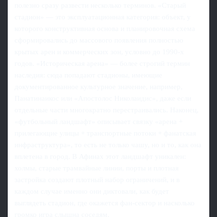
полезно сразу развести несколько терминов. «Старый
стадион» — это эксплуатационная категория: объект, у
которого конструктивная основа и планировочная схема
сформировались до массового появления полностью
крытых арен и коммерческих зон, условно до 1990-х
годов. «Историческая арена» — более строгий термин
наследия: сюда попадают стадионы, имеющие
документированное культурное значение, например,
Панатинаикос или «Апостолос Николаидис», даже если
отдельные части многократно перестраивались. Наконец,
«футбольный ландшафт» описывает связку «арена +
прилегающие улицы + транспортные потоки + фанатская
инфраструктура», то есть не только чашу, но и то, как она
вплетена в город. В Афинах этот ландшафт уникален:
холмы, старые трамвайные линии, порты и плотная
застройка создают плотный набор ограничений, и в
каждом случае именно они диктовали, как будет
выглядеть стадион, где окажется фан-сектор и насколько
громко игра слышна соседям.