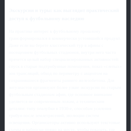
Экскурсии и туры: как выглядит практический
доступ к футбольному наследию
На практике интерес к футбольному прошлому
трансформировался в коммерчески устоявшийся продукт.
Даже если вы берете классический тур в афины с
посещением футбольных стадионов, внутри него часто
прячется целый набор специализированных активностей:
спуск в старые подтрибунные помещения, показ «слепых»
зон трансляций, обход по периметру с акцентом на
сохранившиеся фрагменты раннего железобетона. Для
энтузиастов организуют более узкие экскурсии по старым
футбольным стадионам афин, где основное внимание
уделяется не современным ложам, а техническим
деталям: типу опалубки в 1930-е, способам усиления
трибун после землетрясений, эволюции систем
освещения. Организаторы активно используют текстовые
схемы и наброски прямо на месте, чтобы показать, где