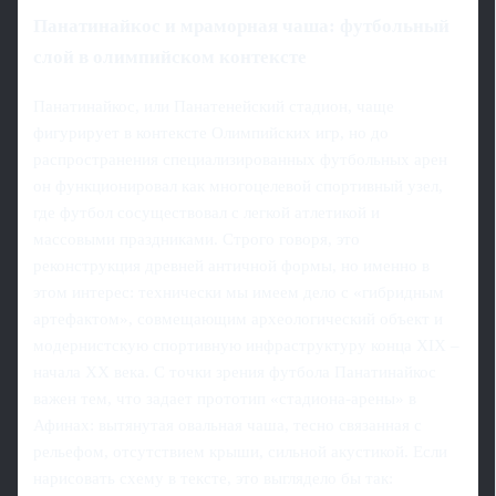
Панатинайкос и мраморная чаша: футбольный
слой в олимпийском контексте
Панатинайкос, или Панатенейский стадион, чаще
фигурирует в контексте Олимпийских игр, но до
распространения специализированных футбольных арен
он функционировал как многоцелевой спортивный узел,
где футбол сосуществовал с легкой атлетикой и
массовыми праздниками. Строго говоря, это
реконструкция древней античной формы, но именно в
этом интерес: технически мы имеем дело с «гибридным
артефактом», совмещающим археологический объект и
модернистскую спортивную инфраструктуру конца XIX –
начала XX века. С точки зрения футбола Панатинайкос
важен тем, что задает прототип «стадиона-арены» в
Афинах: вытянутая овальная чаша, тесно связанная с
рельефом, отсутствием крыши, сильной акустикой. Если
нарисовать схему в тексте, это выглядело бы так: