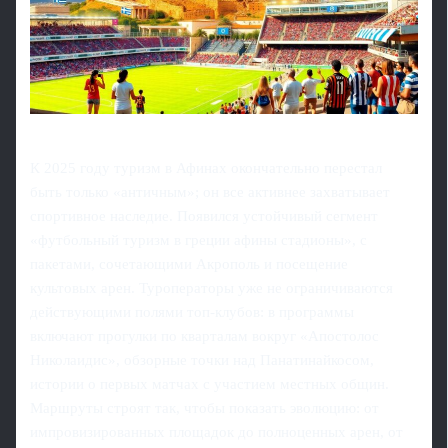
К 2025 году туризм в Афинах окончательно перестал
быть только «античным»; он все активнее захватывает
спортивное наследие. Появился устойчивый сегмент
«футбольный туризм в греции афины стадионы», с
пакетами, сочетающими Акрополь и посещение
культовых арен. Туроператоры уже не ограничиваются
действующими полями топ-клубов: в программы
включают прогулки по кварталам вокруг «Апостолос
Николаидис», обзорные точки над Панатинайкосом,
истории о первых матчах с участием местных общин.
Маршруты строят так, чтобы показать эволюцию: от
импровизированных площадок до полноценных арен, от