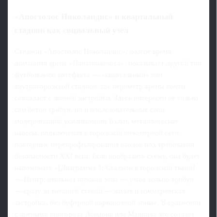
«Апостолос Николаидис» и квартальный
стадион как социальный узел
Стадион «Апостолос Николаидис», долгое время
домашняя арена «Панатинаикоса», показывает другой тип
футбольного артефакта — «квартальный» или
внутригородской стадион, где периметр арены почти
совпадает с линией застройки. Здесь интересен не только
сам бетон трибун, но и последовательные слои
модернизаций: усиливающие балки, металлические
навесы, подключения к городской инженерной сети,
повторные перепрофилирования входов под требования
безопасности XXI века. Если вообразить схему, она будет
напоминать «[Диаграмма 3: Стадион в городской ткани]
— Центр: овальная игровая зона — узкое кольцо трибун
— сразу за внешней стеной — жилая и коммерческая
застройка, без буферной парковочной зоны». В сравнении
с ареными пригорода Лондона или Мадрида это создаёт