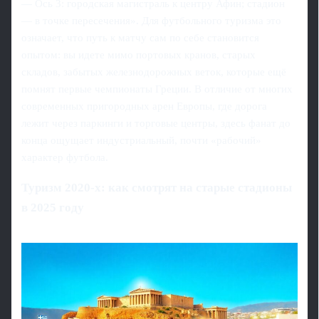
— Ось 3: городская магистраль к центру Афин; стадион
— в точке пересечения». Для футбольного туризма это
означает, что путь к матчу сам по себе становится
опытом: вы идете мимо портовых кранов, старых
складов, забытых железнодорожных веток, которые ещё
помнят первые чемпионаты Греции. В отличие от многих
современных пригородных арен Европы, где дорога
лежит через паркинги и торговые центры, здесь фанат до
конца ощущает индустриальный, почти «рабочий»
характер футбола.
Туризм 2020-х: как смотрят на старые стадионы
в 2025 году