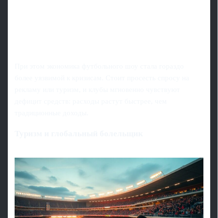
При этом экономика футбольного шоу стала гораздо
более уязвимой к кризисам. Стоит просесть спросу на
рекламу или туризм, и клубы мгновенно чувствуют
дефицит средств: расходы растут быстрее, чем
традиционные доходы.
Туризм и глобальный болельщик