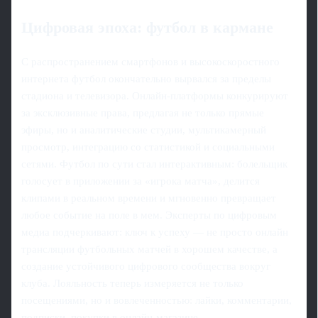
Цифровая эпоха: футбол в кармане
С распространением смартфонов и высокоскоростного
интернета футбол окончательно вырвался за пределы
стадиона и телевизора. Онлайн-платформы конкурируют
за эксклюзивные права, предлагая не только прямые
эфиры, но и аналитические студии, мультикамерный
просмотр, интеграцию со статистикой и социальными
сетями. Футбол по сути стал интерактивным: болельщик
голосует в приложении за «игрока матча», делится
клипами в реальном времени и мгновенно превращает
любое событие на поле в мем. Эксперты по цифровым
медиа подчеркивают: ключ к успеху — не просто онлайн
трансляции футбольных матчей в хорошем качестве, а
создание устойчивого цифрового сообщества вокруг
клуба. Лояльность теперь измеряется не только
посещениями, но и вовлеченностью: лайки, комментарии,
подписки, покупки в онлайн-магазине.