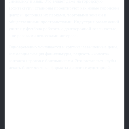
символику и язык. Это влияет даже на городскую
архитектуру: стадионы проектируют как новые городские
центры, дополняя их парками, торговыми зонами и
общественными пространствами. Индустрия развлечений
учится у футбола работать с долгосрочной лояльностью,
а не разовыми всплесками интереса.
Одновременно усиливается и критика: завышенные цены,
коммерциализация фан-культуры, редкость «живого»
контакта игроков с болельщиками. Это заставляет клубы
искать более честные форматы диалога с аудиторией.