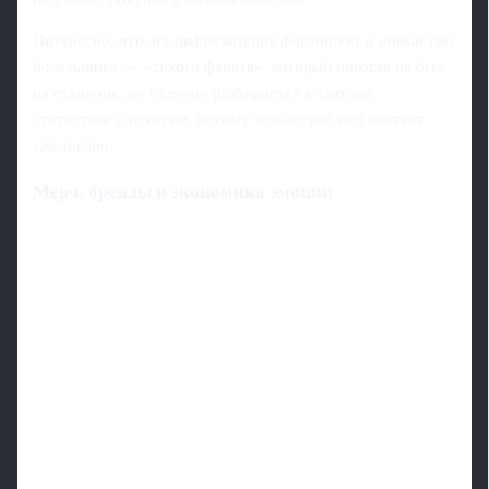
Интересно, что эта цифровизация формирует и новый тип
болельщика — «тихого фаната», который никогда не был
на стадионе, но отлично разбирается в тактике,
статистике и истории, потому что потребляет контент
ежедневно.
Мерч, бренды и экономика эмоций