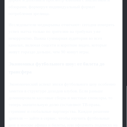
дороге и дополнять просмотр клипами с аналитикой и
обзорами, формируя индивидуальный формат
потребления зрелища.
Исследователи медиарынка отмечают: сегодня измерять
успех матча только по зрителям на трибунах уже
некорректно. Важна суммарная аудитория во всех
каналах, включая соцсети и короткие видео, которые
живут гораздо дольше, чем 90 минут игры.
Экономика футбольного шоу: от билета до
трансфера
Экономический аспект эпохи футбольного шоу особенно
заметен в структуре доходов клубов. Если раньше
доминировали кассовые сборы и местные спонсоры, то
теперь значительную долю составляют ТВ-права,
стриминг и глобальные партнерства. Каждое решение
зрителя — зайти в сервис, чтобы изучить футбольные
шоу в москве афиша и билеты, или оформить подписку на