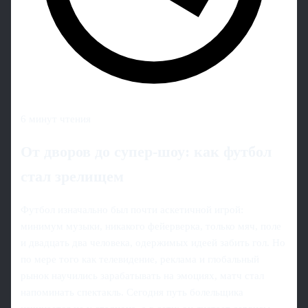
6 минут чтения
От дворов до супер-шоу: как футбол
стал зрелищем
Футбол изначально был почти аскетичной игрой:
минимум музыки, никакого фейерверка, только мяч, поле
и двадцать два человека, одержимых идеей забить гол. Но
по мере того как телевидение, реклама и глобальный
рынок научились зарабатывать на эмоциях, матч стал
напоминать спектакль. Сегодня путь болельщика