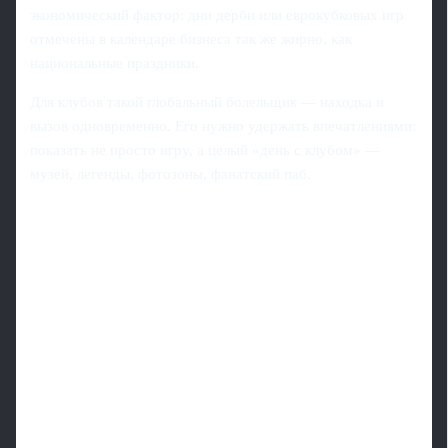
экономический фактор: дни дерби или еврокубковых игр
отмечены в календаре бизнеса так же жирно, как
национальные праздники.
Для клубов такой глобальный болельщик — находка и
вызов одновременно. Его нужно удержать впечатлениями:
показать не просто игру, а целый «день с клубом» —
музей, легенды, фотозоны, фанатский паб.