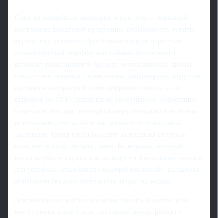
Один из важнейших маркеров эпохи шоу — взрывной
рост рынка фанатской продукции. Возможность купить
атрибутику любимого футбольного клуба перестала
ограничиваться шарфом или майкой: ассортимент
включает повседневную одежду, коллекционные дропы,
совместные линейки с известными дизайнерами, игрушки,
предметы интерьера и даже цифровые товары — от
стикеров до NFT. Эксперты по спортивному маркетингу
отмечают, что для топ-клубов мерч становится не только
источником дохода, но и инструментом культурной
экспансии: бренд клуба выходит за пределы спорта и
попадает в моду, музыку, кино. Болельщик, который
носит клубную куртку или пользуется фирменным чехлом
для телефона, становится «ходячей рекламой», расширяя
аудиторию без дополнительных затрат на медиа.
Для небольших клубов это шанс выжить и найти свою
нишу: уникальный стиль, локальный юмор, работа с