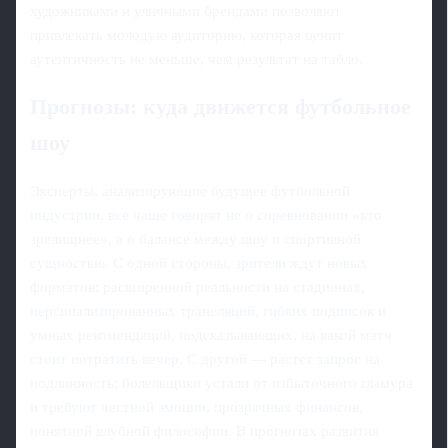
художниками и уличными брендами позволяют
привлекать молодую аудиторию, которая ценит
аутентичность не меньше, чем результат на табло.
Прогнозы: куда движется футбольное
шоу
Эксперты, анализирующие будущее футбольной
индустрии, все чаще говорят не о соревновании «кто
зрелищнее», а о балансе между шоу и спортивной
сущностью. С одной стороны, зрители ждут новых
форматов: расширенной реальности на стадионах,
персонализированных трансляций, гибких подписок и
умных рекомендаций, подсказывающих, на какой матч
стоит потратить вечер. С другой — растет запрос на
подлинность: болельщики устали от избыточного гламура
и требуют честной эмоции, прозрачных финансов,
понятной клубной философии. В прогнозах развития