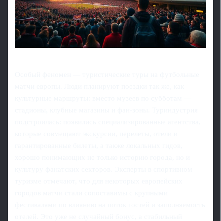
Особый феномен — туристические туры на футбольные
матчи европы. Люди планируют поездки так же, как
культурные маршруты: вместо музеев по субботам —
стадионы, клубные магазины и фан-зоны. Туриндустрия
подстроилась: появились специализированные агентства,
которые совмещают экскурсии, перелеты, отели и
гарантированные билеты, а также локальных гидов,
хорошо понимающих не только историю города, но и
культуру фанатских секторов. Эксперты в спортивном
туризме отмечают, что для некоторых европейских
городов матчи стали сопоставимы с крупными
фестивалями по влиянию на поток гостей и заполняемость
отелей. Это уже не случайный бонус, а стабильный