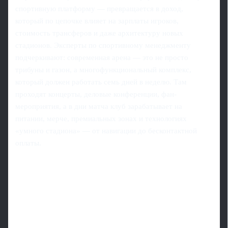
спортивную платформу — превращается в доход,
который по цепочке влияет на зарплаты игроков,
стоимость трансферов и даже архитектуру новых
стадионов. Эксперты по спортивному менеджменту
подчеркивают: современная арена — это не просто
трибуны и газон, а многофункциональный комплекс,
который должен работать семь дней в неделю. Там
проходят концерты, деловые конференции, фан-
мероприятия, а в дни матча клуб зарабатывает на
питании, мерче, премиальных зонах и технологиях
«умного стадиона» — от навигации до бесконтактной
оплаты.