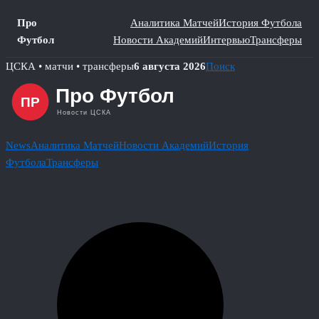
Про
Аналитика Матчей
История Футбола
Футбол
Новости Академий
Интервью
Трансферы
Skip
ЦСКА • матчи • трансферы
6 августа 2026
Поиск
to
content
News
Аналитика Матчей
Новости Академий
История
Футбола
Трансферы