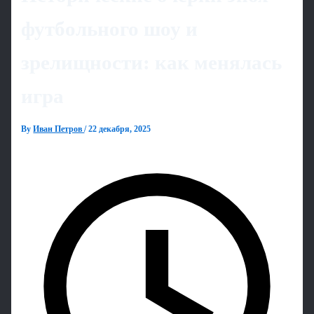
футбольного шоу и
зрелищности: как менялась
игра
By
Иван Петров
/
22 декабря, 2025