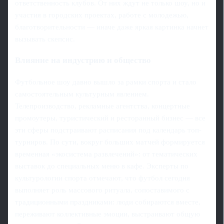
ответственность клубов. От них ждут не только шоу, но и
участия в городских проектах, работе с молодежью,
благотворительности — иначе даже яркая картинка начнет
вызывать скепсис.
Влияние на индустрию и общество
Футбольное шоу давно вышло за рамки спорта и стало
самостоятельным культурным явлением.
Телепроизводство, рекламные агентства, концертные
промоутеры, туристический и ресторанный бизнес — все
эти сферы подстраивают расписания под календарь топ-
турниров. По сути, вокруг больших матчей формируется
временная «экосистема развлечений»: от тематических
выставок до специальных меню в кафе. Эксперты по
культурологии спорта отмечают, что футбол сегодня
выполняет роль массового ритуала, сопоставимого с
традиционными праздниками: люди собираются вместе,
переживают коллективные эмоции, выстраивают общую