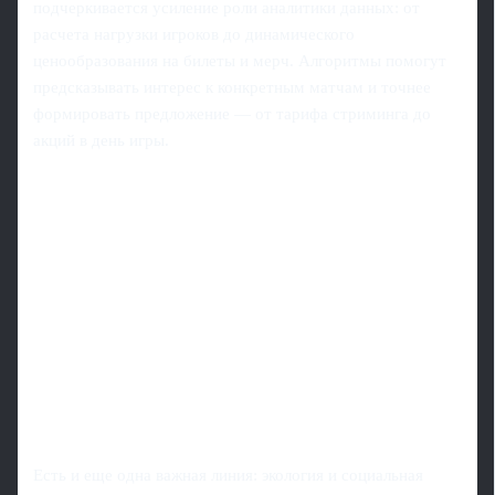
подчеркивается усиление роли аналитики данных: от
расчета нагрузки игроков до динамического
ценообразования на билеты и мерч. Алгоритмы помогут
предсказывать интерес к конкретным матчам и точнее
формировать предложение — от тарифа стриминга до
акций в день игры.
Есть и еще одна важная линия: экология и социальная