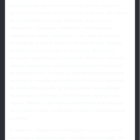
рекомендаций для тех, кто хочет не просто смотреть
футбол, а осознанно погружаться в эпоху шоу. Во-первых,
не ограничиваться только экранами: даже если вы
привыкли к стримингу, старайтесь хотя бы иногда
планировать живое посещение — это другой уровень
восприятия, который помогает почувствовать природу
эмоций, ради которых все и затевалось. Во-вторых,
подходить рационально к расходам: эксперты советуют
заранее планировать, когда выгоднее купить билеты на
футбольный матч, следить за динамическими ценами и
акциями на сезонные абонементы. В-третьих, оценивать
не только бренд клуба, но и содержание: молодежные
программы, открытость к болельщикам, проекты для
города. Именно такой выбор потребителя подталкивает
индустрию к более устойчивой и ответственной модели
развития.
И, наконец, специалистов объединяет одна мысль: чем
грамотнее и требовательнее становится болельщик, тем