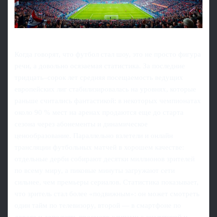
Когда говорят, что футбол стал шоу, это не просто фигура
речи, а довольно осязаемая статистика. За последние
тридцать–сорок лет средняя посещаемость ведущих
европейских лиг стабилизировалась на уровнях, которые
раньше считались фантастикой: в некоторых чемпионатах
около 90 % мест на аренах продаются еще до старта
сезона через абонементы и динамическое
ценообразование. Параллельно взлетели и онлайн
трансляции футбольных матчей в хорошем качестве:
отдельные дерби собирают десятки миллионов зрителей
по всему миру, а пиковые минуты загружают сети
сильнее, чем премьеры сериалов. Статистика показывает,
что зритель стал более «подвижным»: он может смотреть
один тайм по телевизору, второй — в смартфоне по