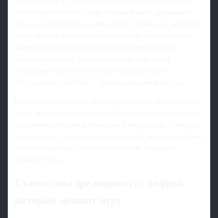
начинается не у стадиона, а в сети: он листает сервисы,
чтобы купить билеты на футбольный матч, сравнивает
цены, смотрит промо-ролики, читает превью от экспертов
и уже заранее «подогревает» ожидания. То, что раньше
занимало полтора часа на трибуне, превратилось в
длинный сценарий: дорога, фан-зона, шоу перед
стартовым свистком, послематчевые разборы и
обсуждение в соцсетях — целый культурный ритуал.
Если смотреть широко, эпоха футбольного шоу началась
тогда, когда появился стабильный телевизионный интерес
и рекламные бюджеты перестали бояться слова «спорт» в
медиапланах. С этого момента результат матча стал важен
не только тренеру, но и телекомпаниям, брендам и
туриндустрии.
Статистика зрелищности: цифры,
которые меняют игру