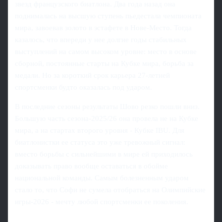
звезд французского биатлона. Два года назад она
поднималась на высшую ступень пьедестала чемпионата
мира, завоевав золото в эстафете в Нове-Место. Тогда
казалось, что впереди у нее долгие годы стабильных
выступлений на самом высоком уровне: место в основе
сборной, постоянные старты на Кубке мира, борьба за
медали. Но за короткий срок карьера 27‑летней
спортсменки будто оказалась под ударом.
В последние сезоны результаты Шово резко пошли вниз.
Большую часть сезона‑2025/26 она провела не на Кубке
мира, а на стартах второго уровня - Кубке IBU. Для
биатлонистки ее статуса это уже тревожный сигнал:
вместо борьбы с сильнейшими в мире ей приходилось
доказывать право вообще оставаться в обойме
национальной команды. Самым болезненным ударом
стало то, что Софи не сумела отобраться на Олимпийские
игры‑2026 - мечту любой спортсменки ее поколения.