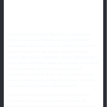
Тренерский штаб сборной Франции, по информации
близких к команде источников, намерен действовать
максимально аккуратно. Никто не собирается подгонять
сроки возвращения Софи на снег или на роллерную
трассу. Одно неверное решение в период реабилитации
после сотрясения может привести к рецидиву симптомов:
головокружениям, проблемам с концентрацией,
хронической усталости. А биатлон, где нужно сочетать
высокую скорость хода и точность стрельбы, особенно
требователен к состоянию нервной системы.
На фоне этой истории снова обостряется разговор о
безопасности тренировок биатлонистов летом. В
межсезонье спортсмены проводят огромное количество