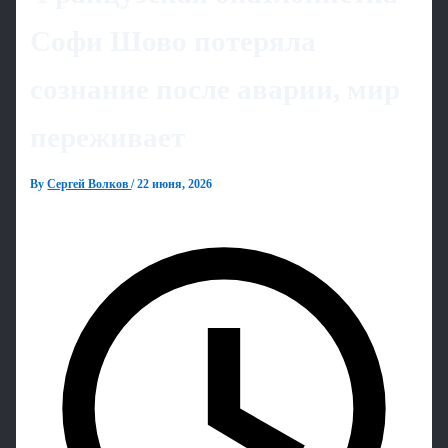
Софи Шово потеряла
сознание после аварии, мир
переживает
By
Сергей Волков
/
22 июня, 2026