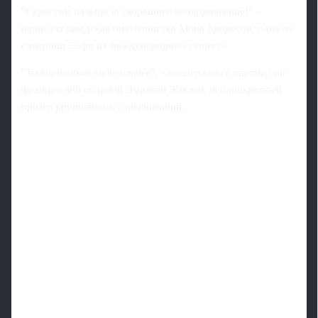
"Скрестим пальцы за скорейшее выздоровление!" -
написала шведская биатлонистка Мона Брорссон, одна из
соперниц Софи на международных стартах.
"Ты вернешься еще сильнее", - поддержал ее партнер по
французской сборной Эмильен Жаклен, неоднократный
призер крупнейших соревнований.