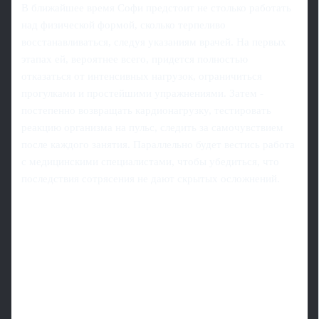
В ближайшее время Софи предстоит не столько работать
над физической формой, сколько терпеливо
восстанавливаться, следуя указаниям врачей. На первых
этапах ей, вероятнее всего, придется полностью
отказаться от интенсивных нагрузок, ограничиться
прогулками и простейшими упражнениями. Затем -
постепенно возвращать кардионагрузку, тестировать
реакцию организма на пульс, следить за самочувствием
после каждого занятия. Параллельно будет вестись работа
с медицинскими специалистами, чтобы убедиться, что
последствия сотрясения не дают скрытых осложнений.