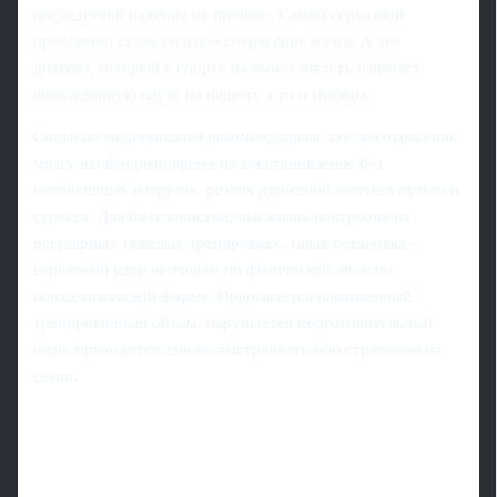
последствий падение не прошло. Самой серьезной
проблемой стало сильное сотрясение мозга. А это
диагноз, который в спорте на выносливость означает
вынужденную паузу на недели, а то и месяцы.
Согласно медицинским рекомендациям, после сотрясения
мозгу необходимо время на восстановление без
интенсивных нагрузок, резких движений, скачков пульса и
стресса. Для биатлонистки, чья жизнь построена на
регулярных тяжелых тренировках, такая остановка -
серьезный удар не только по физической, но и по
психологической форме. Прерывается накопленный
тренировочный объем, нарушается подготовительный
план, приходится заново выстраивать всю стратегию на
сезон.