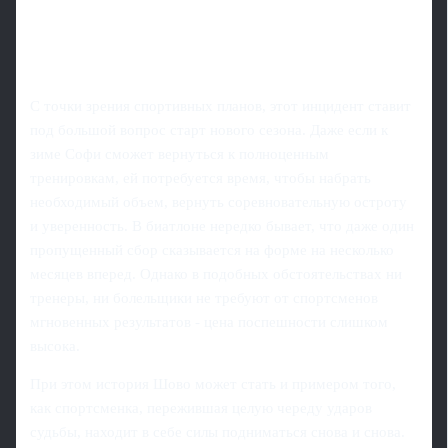
С точки зрения спортивных планов, этот инцидент ставит
под большой вопрос старт нового сезона. Даже если к
зиме Софи сможет вернуться к полноценным
тренировкам, ей потребуется время, чтобы набрать
необходимый объем, вернуть соревновательную остроту
и уверенность. В биатлоне нередко бывает, что даже один
пропущенный сбор сказывается на форме на несколько
месяцев вперед. Однако в подобных обстоятельствах ни
тренеры, ни болельщики не требуют от спортсменов
мгновенных результатов - цена поспешности слишком
высока.
При этом история Шово может стать и примером того,
как спортсменка, пережившая целую череду ударов
судьбы, находит в себе силы подниматься снова и снова.