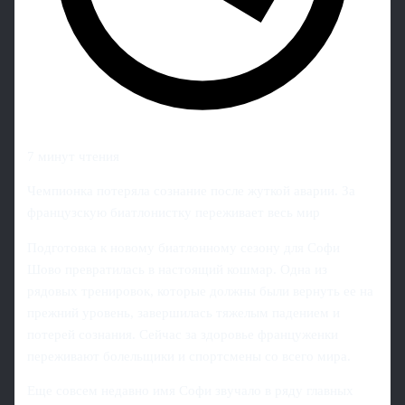
7 минут чтения
Чемпионка потеряла сознание после жуткой аварии. За
французскую биатлонистку переживает весь мир
Подготовка к новому биатлонному сезону для Софи
Шово превратилась в настоящий кошмар. Одна из
рядовых тренировок, которые должны были вернуть ее на
прежний уровень, завершилась тяжелым падением и
потерей сознания. Сейчас за здоровье француженки
переживают болельщики и спортсмены со всего мира.
Еще совсем недавно имя Софи звучало в ряду главных