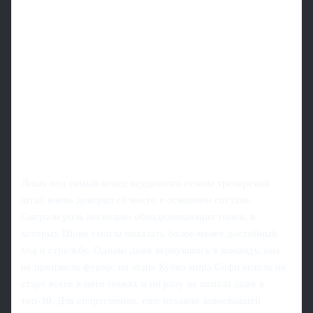
Лишь под самый конец неудачного сезона тренерский
штаб вновь доверил ей место в основном составе.
Сыграли роль несколько обнадеживающих гонок, в
которых Шово смогла показать более-менее достойный
ход и стрельбу. Однако даже вернувшись в команду, она
не произвела фурор: на этапе Кубка мира Софи вышла на
старт всего в пяти гонках и ни разу не попала даже в
топ‑30. Для спортсменки, еще недавно завоевавшей