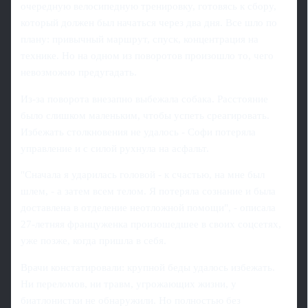
очередную велосипедную тренировку, готовясь к сбору,
который должен был начаться через два дня. Все шло по
плану: привычный маршрут, спуск, концентрация на
технике. Но на одном из поворотов произошло то, чего
невозможно предугадать.
Из-за поворота внезапно выбежала собака. Расстояние
было слишком маленьким, чтобы успеть среагировать.
Избежать столкновения не удалось - Софи потеряла
управление и с силой рухнула на асфальт.
"Сначала я ударилась головой - к счастью, на мне был
шлем, - а затем всем телом. Я потеряла сознание и была
доставлена в отделение неотложной помощи", - описала
27‑летняя француженка произошедшее в своих соцсетях,
уже позже, когда пришла в себя.
Врачи констатировали: крупной беды удалось избежать.
Ни переломов, ни травм, угрожающих жизни, у
биатлонистки не обнаружили. Но полностью без