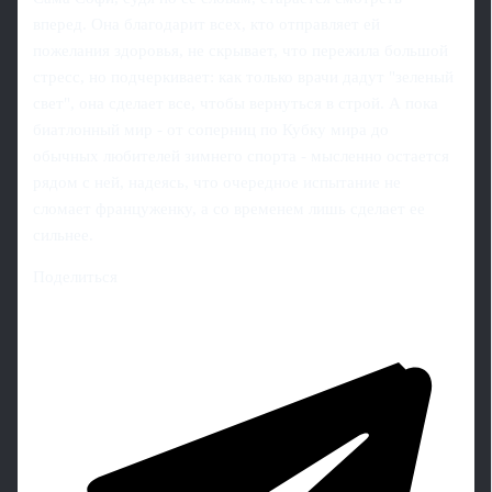
вперед. Она благодарит всех, кто отправляет ей
пожелания здоровья, не скрывает, что пережила большой
стресс, но подчеркивает: как только врачи дадут "зеленый
свет", она сделает все, чтобы вернуться в строй. А пока
биатлонный мир - от соперниц по Кубку мира до
обычных любителей зимнего спорта - мысленно остается
рядом с ней, надеясь, что очередное испытание не
сломает француженку, а со временем лишь сделает ее
сильнее.
Поделиться