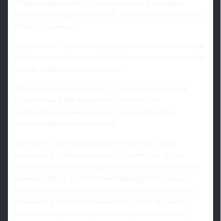
"Скорее поправляйся", - обратилась к ней немецкая
биатлонистка Марлен Фихтнер, подчеркивая, что главное
сейчас - здоровье.
"Береги себя!" - добавила французская бобслеистка Карла
Сенешаль, напомнив, что в скоростных видах спорта цена
любой ошибки особенно высока.
"Выздоравливай как следует", - написала норвежская
спортсменка Юни Арнеклейв, намекнув, что
возвращаться к гонкам нужно только тогда, когда
организм действительно готов.
Для самой Софи произошедшее стало еще одним
испытанием в цепочке неудач последних лет. После
победы на чемпионате мира многие считали ее одной из
ключевых фигур в обновленной французской команде,
способной стабильно бороться за эстафетные медали и,
возможно, в будущем за личные подиумы. Но вместо
постепенного роста ей достались провальный сезон,