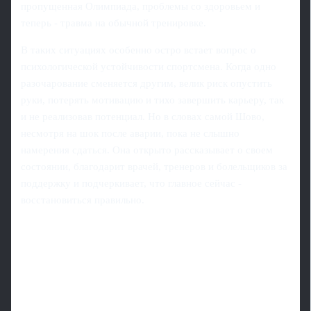
пропущенная Олимпиада, проблемы со здоровьем и
теперь - травма на обычной тренировке.
В таких ситуациях особенно остро встает вопрос о
психологической устойчивости спортсмена. Когда одно
разочарование сменяется другим, велик риск опустить
руки, потерять мотивацию и тихо завершить карьеру, так
и не реализовав потенциал. Но в словах самой Шово,
несмотря на шок после аварии, пока не слышно
намерения сдаться. Она открыто рассказывает о своем
состоянии, благодарит врачей, тренеров и болельщиков за
поддержку и подчеркивает, что главное сейчас -
восстановиться правильно.