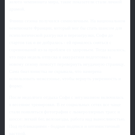
золото чемпионата мира, такие показатели стали личной
драмой.
Финиш сезона получился символичным. На национальном
чемпионате Франции, который мог бы стать шансом для
психологической разгрузки и перезагрузки, Софи до
стартов так и не добралась - ей пришлось сняться с
соревнований из‑за проблем со здоровьем. Тогда казалось,
что пара недель отпуска и аккуратная подготовка к
новому сезону помогут перевернуть неудачную страницу.
Сама биатлонистка не скрывала, что намерена
использовать межсезонье, чтобы вернуть уверенность и
форму.
После недолгого отдыха Софи с энтузиазмом включилась
в весенние тренировки. В ее социальных сетях все чаще
стали появляться фотографии с лыжероллерных трасс и
шоссе: легкий бег, велозаезды, работа над выносливостью.
Под публикациями - бодрые подписи и оптимистичный
настрой.