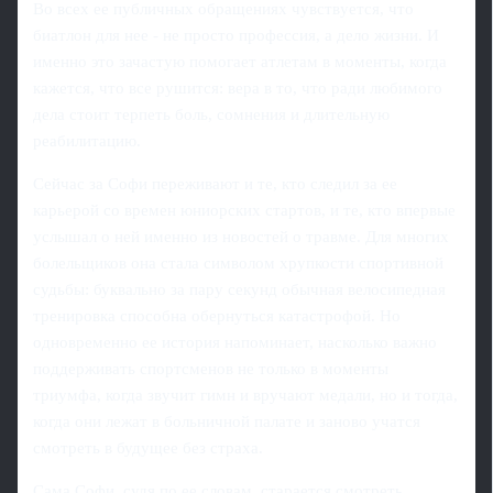
Во всех ее публичных обращениях чувствуется, что
биатлон для нее - не просто профессия, а дело жизни. И
именно это зачастую помогает атлетам в моменты, когда
кажется, что все рушится: вера в то, что ради любимого
дела стоит терпеть боль, сомнения и длительную
реабилитацию.
Сейчас за Софи переживают и те, кто следил за ее
карьерой со времен юниорских стартов, и те, кто впервые
услышал о ней именно из новостей о травме. Для многих
болельщиков она стала символом хрупкости спортивной
судьбы: буквально за пару секунд обычная велосипедная
тренировка способна обернуться катастрофой. Но
одновременно ее история напоминает, насколько важно
поддерживать спортсменов не только в моменты
триумфа, когда звучит гимн и вручают медали, но и тогда,
когда они лежат в больничной палате и заново учатся
смотреть в будущее без страха.
Сама Софи, судя по ее словам, старается смотреть