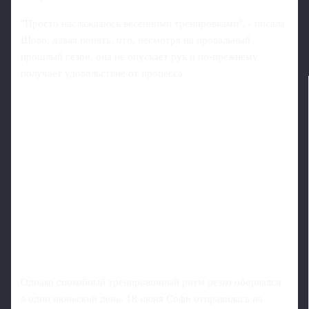
"Просто наслаждаюсь весенними тренировками", - писала
Шово, давая понять, что, несмотря на провальный
прошлый сезон, она не опускает рук и по‑прежнему
получает удовольствие от процесса.
Однако спокойный тренировочный ритм резко оборвался
в один июньский день. 18 июня Софи отправилась на