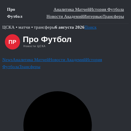
Про
Аналитика Матчей
История Футбола
Футбол
Новости Академий
Интервью
Трансферы
Skip
ЦСКА • матчи • трансферы
6 августа 2026
Поиск
to
content
News
Аналитика Матчей
Новости Академий
История
Футбола
Трансферы