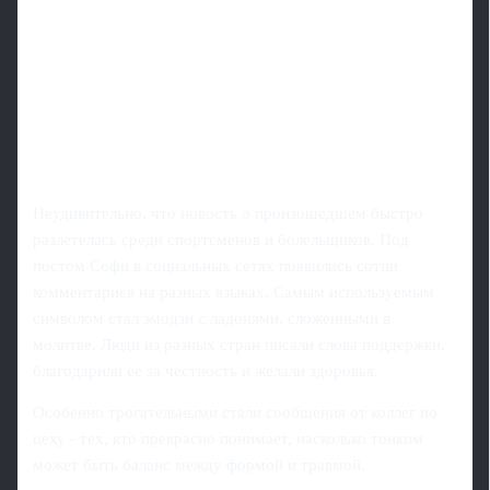
Неудивительно, что новость о произошедшем быстро
разлетелась среди спортсменов и болельщиков. Под
постом Софи в социальных сетях появились сотни
комментариев на разных языках. Самым используемым
символом стал эмодзи с ладонями, сложенными в
молитве. Люди из разных стран писали слова поддержки,
благодарили ее за честность и желали здоровья.
Особенно трогательными стали сообщения от коллег по
цеху - тех, кто прекрасно понимает, насколько тонким
может быть баланс между формой и травмой.