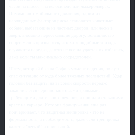
часов на шоссе - на велосипеде или лыжероллерах.
Помимо автомобильного движения, одним из
неожиданных факторов риска становятся животные:
собаки, выбегающие из частных дворов, или лесные
звери, внезапно пересекающие дорогу. Большинство
спортсменов признаются, что хотя подобные эпизоды
случаются нередко, далеко не всегда удается их избежать,
даже если ты максимально сосредоточен.
Шлем, который был на Софи в момент падения, по сути,
спас ситуацию от куда более тяжелых последствий. Удар
головой без защиты на высокой скорости нередко
заканчивается черепно-мозговыми травмами,
требующими длительного лечения, а иногда и ставящими
крест на карьере. История француженки еще раз
подчеркивает, что защитная экипировка - это не
формальность, а необходимость, даже если тренировка
кажется "легкой" и привычной.