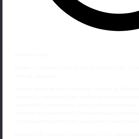
6 минут чтения
Курдин — о решении IIHF по России и Белоруссии: «Они 
себя как самодуры»
Первый тренер звездного форварда «Тампы-Бэй Лайтнин
специалист Геннадий Курдин, крайне жестко высказалс
хоккея (IIHF), которая вновь оставила в силе отстранени
турниров под своей эгидой. Наставник назвал происход
под прикрытием разговоров о демократии и равноправии
Решение IIHF означает, что введенные в 2022 году санкц