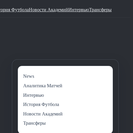
тория Футбола
Новости Академий
Интервью
Трансферы
News
Аналитика Матчей
Интервью
История Футбола
Новости Академий
Трансферы