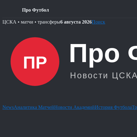
Про Футбол
Skip
ЦСКА • матчи • трансферы
6 августа 2026
Поиск
to
content
News
Аналитика Матчей
Новости Академий
История Футбола
Тр