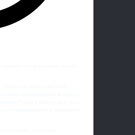
называют себя демократами, а ведут
г» Никиты Кучерова, известный
я о позиции Международной федерации
е сборных России и Белоруссии от всех
ящее несправедливостью и лицемерием
.
ии продолжают действовать: