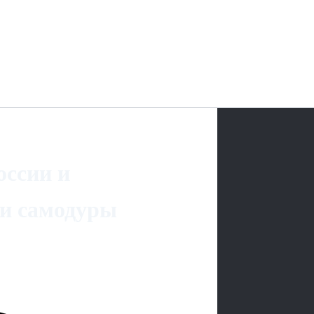
оссии и
ли самодуры