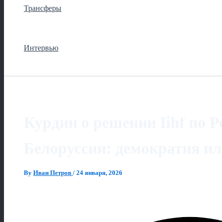
Трансферы
Интервью
Курдин о решении Iihf по Р
Белоруссии: демократия и
By
Иван Петров
/
24 января, 2026