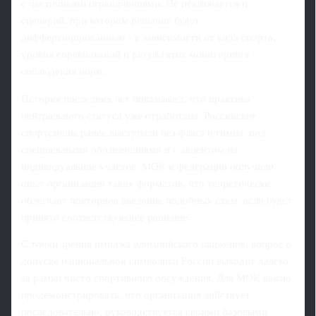
с частичными ограничениями. Не исключается и
сценарий, при котором решение будет
дифференцированным - в зависимости от вида спорта,
уровня соревнований и результатов мониторинга
соблюдения норм.
История последних лет показывает, что практика
нейтрального статуса уже отработана. Российские
спортсмены ранее выступали без флага и гимна, под
специальными обозначениями и с акцентом на
индивидуальное участие. МОК и федерации получили
опыт организации таких форматов, что теоретически
облегчает повторное введение подобных схем, если будет
принято соответствующее решение.
С точки зрения имиджа олимпийского движения, вопрос о
допуске национальной символики России выходит далеко
за рамки чисто спортивного обсуждения. Для МОК важно
продемонстрировать, что организация действует
последовательно, руководствуется своими базовыми