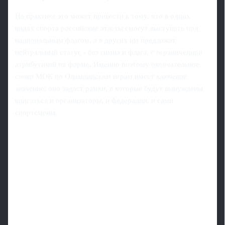
На практике это может привести к тому, что в одних
видах спорта российские атлеты смогут выступать под
национальным флагом, а в других им предложат
нейтральный статус - без гимна и флага, с ограниченной
атрибутикой на форме. Именно поэтому окончательное
слово МОК по Олимпийским играм имеет ключевое
значение: оно задаст рамки, в которые будут вынуждены
вписаться и организаторы, и федерации, и сами
спортсмены.