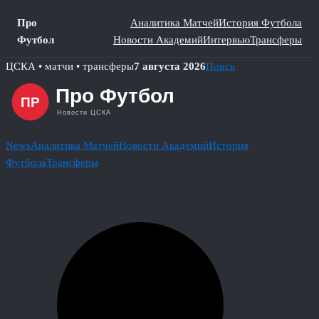
Про
Аналитика Матчей
История Футбола
Футбол
Новости Академий
Интервью
Трансферы
Skip
ЦСКА • матчи • трансферы
7 августа 2026
Поиск
to
content
News
Аналитика Матчей
Новости Академий
История
Футбола
Трансферы