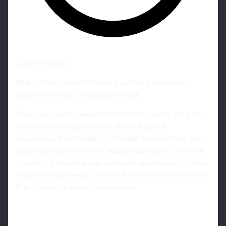
4 минут чтения
МОК отложил окончательное решение о российском
флаге и гимне на Олимпийских играх
Международный олимпийский комитет заявил, что вопрос
о допуске российского флага, гимна и другой
национальной символики на будущих Олимпийских играх
будет рассмотрен позже, в "надлежащее время". Об этом
говорится в официальном заявлении организации. Сейчас
конкретные параметры участия России и ее атрибутов на
Играх окончательно не определены.