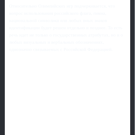
Относительно Олимпийских игр подчеркивается, что
вопрос использования российского флага, гимна,
национальной символики или любых иных знаков
идентификации будет решен отдельно и позднее. То есть
речь идет не только о государственных атрибутах, но и о
любых визуальных и вербальных обозначениях,
однозначно связываемых с Российской Федерацией.