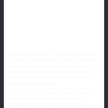
В релизе подчеркивается, что окончательное решение о
том, будут ли российский флаг и гимн представлены на
Олимпиадах, еще не принято. МОК намерен вернуться к
этому вопросу, когда, по оценке комитета, наступит
подходящий политический и спортивный момент для
выработки взвешенной позиции.
При этом уже сейчас зафиксирован важный принцип:
действующая политика в отношении проведения
соревнований на территории России и использования