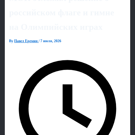
российском флаге и гимне
на Олимпийских играх
By
Павел Еремин
/
7 июля, 2026