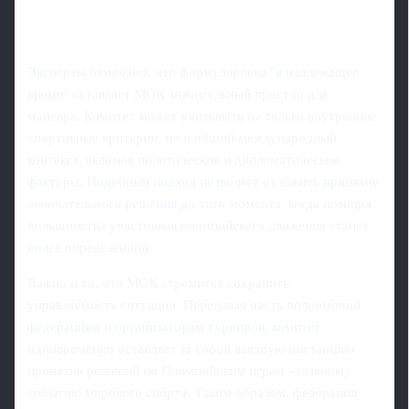
Эксперты отмечают, что формулировка "в надлежащее
время" оставляет МОК значительный простор для
маневра. Комитет может учитывать не только внутренние
спортивные критерии, но и общий международный
контекст, включая политические и дипломатические
факторы. Подобный подход позволяет отложить принятие
окончательного решения до того момента, когда позиция
большинства участников олимпийского движения станет
более определенной.
Важно и то, что МОК стремится сохранить
управляемость ситуации. Передавая часть полномочий
федерациям и организаторам турниров, комитет
одновременно оставляет за собой высшую инстанцию
принятия решений по Олимпийским играм - главному
событию мирового спорта. Таким образом, федерации