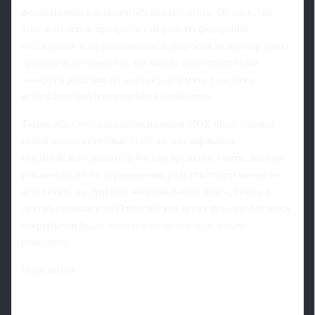
федерациями в конкретных видах спорта. От качества
этих контактов, прозрачности работы федераций,
соблюдения всех регламентов и запросов международных
органов будет зависеть, насколько благоприятными
окажутся решения по допуску, формату участия и
использованию национальной символики.
Таким образом, нынешняя позиция МОК представляет
собой промежуточный этап: дисквалификация
Олимпийского комитета России временно снята, жесткие
рекомендации по ограничению участия спортсменов не
действуют, но будущее национального флага, гимна и
других символов на Олимпийских играх все еще остается
открытым и будет определено позже отдельным
решением.
Поделиться