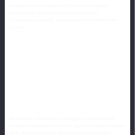
принципами и одновременно учитывает интересы
спортсменов, которые зачастую оказываются
заложниками решений, принимаемых на политическом
уровне.
Российским спортивным структурам в сложившихся
условиях необходимо не только ждать итогового решения
МОК, но и выстраивать диалог с международными