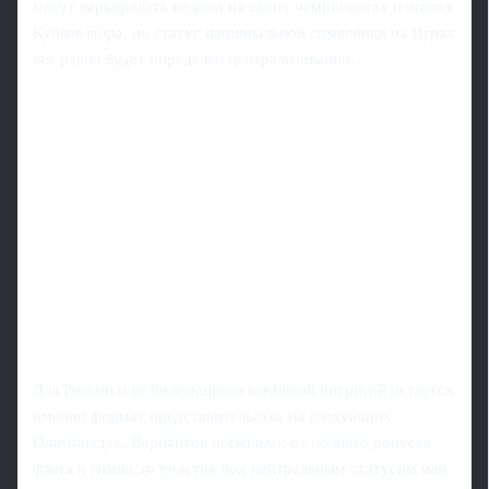
могут варьировать подход на своих чемпионатах и этапах
Кубков мира, но статус национальной символики на Играх
все равно будет определен централизованно.
Для России и ее болельщиков ключевой интригой остается
именно формат представительства на следующих
Олимпиадах. Вариантов несколько: от полного допуска
флага и гимна до участия под нейтральным статусом или