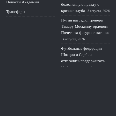
Новости Академий
болезненную правду о
кризисе клуба
5 августа, 2026
Трансферы
Путин наградил тренера
Тамару Москвину орденом
Почета за фигурное катание
4 августа, 2026
Футбольные федерации
Швеции и Сербии
отказались поддерживать
Инфантино на выборах
ФИФА
3 августа, 2026
Фантастический финиш
России: Мария Жовнер
принесла золото Европы в
гребле
2 августа, 2026
© 2026 Про Футбол
Новости ЦСКА