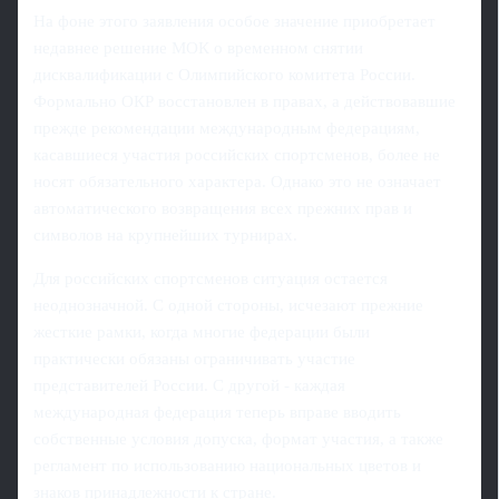
На фоне этого заявления особое значение приобретает
недавнее решение МОК о временном снятии
дисквалификации с Олимпийского комитета России.
Формально ОКР восстановлен в правах, а действовавшие
прежде рекомендации международным федерациям,
касавшиеся участия российских спортсменов, более не
носят обязательного характера. Однако это не означает
автоматического возвращения всех прежних прав и
символов на крупнейших турнирах.
Для российских спортсменов ситуация остается
неоднозначной. С одной стороны, исчезают прежние
жесткие рамки, когда многие федерации были
практически обязаны ограничивать участие
представителей России. С другой - каждая
международная федерация теперь вправе вводить
собственные условия допуска, формат участия, а также
регламент по использованию национальных цветов и
знаков принадлежности к стране.