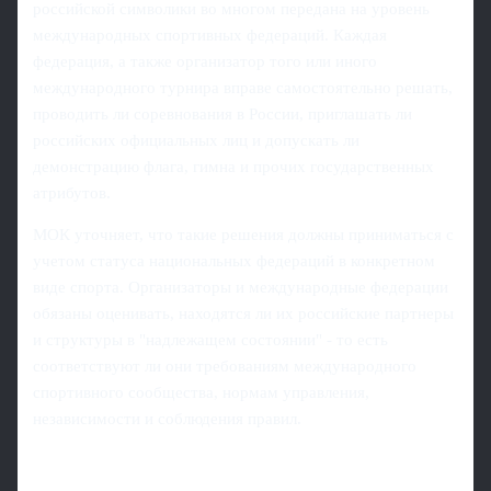
российской символики во многом передана на уровень
международных спортивных федераций. Каждая
федерация, а также организатор того или иного
международного турнира вправе самостоятельно решать,
проводить ли соревнования в России, приглашать ли
российских официальных лиц и допускать ли
демонстрацию флага, гимна и прочих государственных
атрибутов.
МОК уточняет, что такие решения должны приниматься с
учетом статуса национальных федераций в конкретном
виде спорта. Организаторы и международные федерации
обязаны оценивать, находятся ли их российские партнеры
и структуры в "надлежащем состоянии" - то есть
соответствуют ли они требованиям международного
спортивного сообщества, нормам управления,
независимости и соблюдения правил.