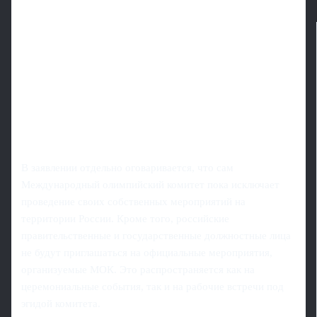
В заявлении отдельно оговаривается, что сам
Международный олимпийский комитет пока исключает
проведение своих собственных мероприятий на
территории России. Кроме того, российские
правительственные и государственные должностные лица
не будут приглашаться на официальные мероприятия,
организуемые МОК. Это распространяется как на
церемониальные события, так и на рабочие встречи под
эгидой комитета.