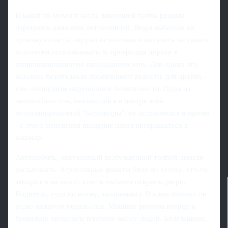
В какой-то момент часть ликующей толпы решила
перекрыть движение автомобилей. Люди выбегали на
проезжую часть, окружали машины и пытались заставить
водителей останавливаться, превращая дорогу в
импровизированную пешеходную зону. Для одних это
казалось безобидным проявлением радости, для других -
уже очевидным нарушением безопасности. Один из
автомобилистов, оказавшийся в центре этой
незапланированной "баррикады", не остановился вовремя
- с этого мгновения праздник начал превращаться в
кошмар.
Автомобиль, окруженный возбужденной толпой, начали
раскачивать. Агрессивные фанаты били по кузову, кто-то
забирался на капот, кто-то пытался открыть двери.
Водитель, судя по всему, запаниковал. В один момент он
резко нажал на педаль газа. Машина рванула вперед и
буквально прорезала плотную массу людей. Болельщики,