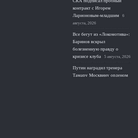
СКА подписал пробный
контракт с Игорем
Ларионовым‑младшим
6
августа, 2026
Все бегут из «Локомотива»:
Баринов вскрыл
болезненную правду о
кризисе клуба
5 августа, 2026
Путин наградил тренера
Тамару Москвину орденом
Почета за фигурное катание
4 августа, 2026
© 2026 Про Футбол
Новости ЦСКА