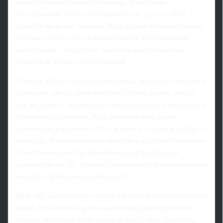
пытается оказать первую помощь. Некоторые
пострадавшие не могли пошевелиться, другие звали
врачей и молили о помощи. На асфальте остались клочья
одежды, осколки стекла и вывернутые металлические
конструкции - следы того, как несколько мгновений
разрушили жизни десятков людей.
Пытаясь уйти от разъяренной толпы, водитель попытался
скрыться с места происшествия. Однако далеко уехать
ему не удалось: машина на большой скорости врезалась в
дорожное ограждение. Удар окончательно лишил
автомобиль управляемости, а водителя - шансов избежать
самосуда. Толпа мгновенно понеслась к разбитой машине.
В считанные минуты автомобиль был фактически
разнесен на части - битыми стеклами и деформированным
металлом буквально усеяли дорогу.
Мужчину вытащили из салона и начали избивать прямо на
улице. Разъяренные фанаты наносили удары руками и
ногами, некоторые использовали подручные предметы.