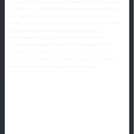
детальному расследованию. Полицейские отрабатывают
все версии: от преднамеренного наезда до трагической
комбинации паники водителя и опасного поведения
толпы. Устанавливается, был ли водитель трезв, имелась
ли у него возможность остановиться раньше и
предпринимались ли со стороны властей меры по
ограничению движения транспорта в районе массовых
гуляний. Очевидцев призывают давать показания и
предоставлять записи с телефонов, чтобы восстановить
полную картину произошедшего по секундам.