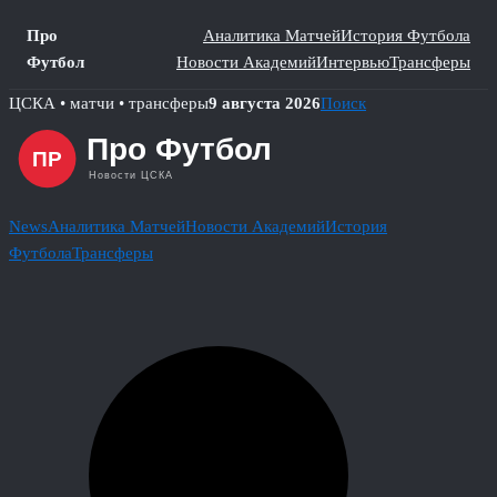
Про
Аналитика Матчей
История Футбола
Футбол
Новости Академий
Интервью
Трансферы
Skip
ЦСКА • матчи • трансферы
9 августа 2026
Поиск
to
content
News
Аналитика Матчей
Новости Академий
История
Футбола
Трансферы