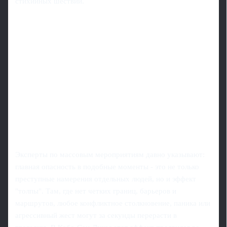
стихийных шествий.
Эксперты по массовым мероприятиям давно указывают:
главная опасность в подобные моменты - это не только
преступные намерения отдельных людей, но и эффект
"толпы". Там, где нет четких границ, барьеров и
маршрутов, любое конфликтное столкновение, паника или
агрессивный жест могут за секунды перерасти в