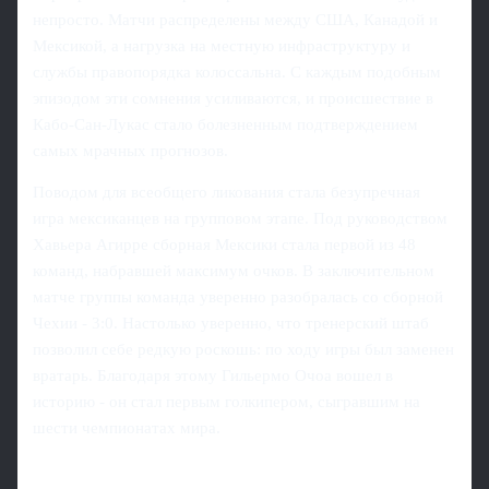
непросто. Матчи распределены между США, Канадой и
Мексикой, а нагрузка на местную инфраструктуру и
службы правопорядка колоссальна. С каждым подобным
эпизодом эти сомнения усиливаются, и происшествие в
Кабо-Сан-Лукас стало болезненным подтверждением
самых мрачных прогнозов.
Поводом для всеобщего ликования стала безупречная
игра мексиканцев на групповом этапе. Под руководством
Хавьера Агирре сборная Мексики стала первой из 48
команд, набравшей максимум очков. В заключительном
матче группы команда уверенно разобралась со сборной
Чехии - 3:0. Настолько уверенно, что тренерский штаб
позволил себе редкую роскошь: по ходу игры был заменен
вратарь. Благодаря этому Гильермо Очоа вошел в
историю - он стал первым голкипером, сыгравшим на
шести чемпионатах мира.