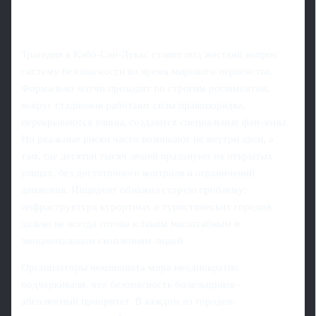
Трагедия в Кабо-Сан-Лукас ставит под жесткий вопрос
систему безопасности во время мирового первенства.
Формально матчи проходят по строгим регламентам,
вокруг стадионов работают силы правопорядка,
перекрываются улицы, создаются специальные фан-зоны.
Но реальные риски часто возникают не внутри арен, а
там, где десятки тысяч людей празднуют на открытых
улицах, без достаточного контроля и ограничений
движения. Инцидент обнажил старую проблему:
инфраструктура курортных и туристических городов
далеко не всегда готова к таким масштабным и
эмоциональным скоплениям людей.
Организаторы чемпионата мира неоднократно
подчеркивали, что безопасность болельщиков -
абсолютный приоритет. В каждом из городов-