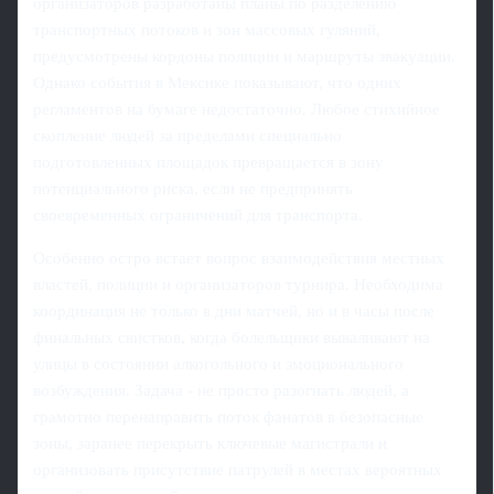
организаторов разработаны планы по разделению
транспортных потоков и зон массовых гуляний,
предусмотрены кордоны полиции и маршруты эвакуации.
Однако события в Мексике показывают, что одних
регламентов на бумаге недостаточно. Любое стихийное
скопление людей за пределами специально
подготовленных площадок превращается в зону
потенциального риска, если не предпринять
своевременных ограничений для транспорта.
Особенно остро встает вопрос взаимодействия местных
властей, полиции и организаторов турнира. Необходима
координация не только в дни матчей, но и в часы после
финальных свистков, когда болельщики вываливают на
улицы в состоянии алкогольного и эмоционального
возбуждения. Задача - не просто разогнать людей, а
грамотно перенаправить поток фанатов в безопасные
зоны, заранее перекрыть ключевые магистрали и
организовать присутствие патрулей в местах вероятных