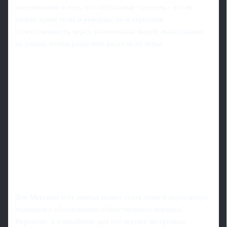
напоминание о том, что глобальные турниры - это не
только яркие голы и рекорды, но и огромная
ответственность перед миллионами людей, вышедшими
на улицы, чтобы разделить радость от игры.
Для Мексики этот эпизод может стать точкой пересмотра
подходов к обеспечению общественного порядка.
Вероятно, в ближайшие дни последуют экстренные