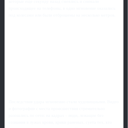
которые еще секунду назад смеялись и снимали
происходящее на телефоны, в одно мгновение оказались
под колесами или были отброшены на несколько метров.
Последствия удара мгновенно стали чудовищными. Видео
и фотографии с места происшествия стремительно
разошлись по сети: на кадрах - люди, лежащие без
сознания в лужах крови, крики раненых, суета тех, кто