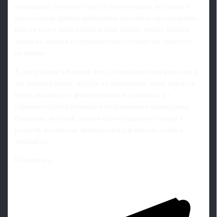
совещания, усиление присутствия полиции на улицах и
ужесточение правил проведения массовых празднований.
Власти будут вынуждены искать баланс между правом
людей на эмоции и обязанностью государства защитить
их жизни.
А для родных и близких тех, кто оказался под колесами в
тот роковой вечер, победа на чемпионате мира навсегда
будет связана не с фейерверками и салютами, а с
сиренами скорой помощи и больничными коридорами.
Праздник, который должен был объединить страну в
радости, в один миг превратился для многих семей в
личный ад.
Поделиться