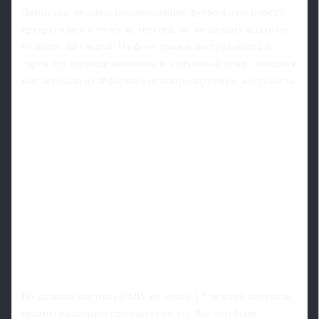
Люди, еще недавно праздновавшие футбольную победу,
превратились в толпу мстителей, не желающих ждать ни
полиции, ни скорой. На фоне криков пострадавших и
сирен это зрелище напоминало стихийный бунт - эмоции в
миг перешли из эйфории в неконтролируемую жестокость.
По данным местных СМИ, не менее 17 человек получили
травмы различной степени тяжести. Все они были