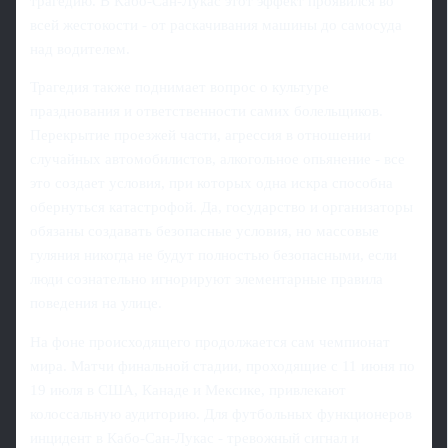
трагедию. В Кабо-Сан-Лукас этот эффект проявился во
всей жестокости - от раскачивания машины до самосуда
над водителем.
Трагедия также поднимает вопрос о культуре
празднования и ответственности самих болельщиков.
Перекрытие проезжей части, агрессия в отношении
случайных автомобилистов, алкогольное опьянение - все
это создает условия, при которых одна искра способна
обернуться катастрофой. Да, государство и организаторы
обязаны создавать безопасные условия, но массовые
гуляния никогда не будут полностью безопасными, если
люди сознательно игнорируют элементарные правила
поведения на улице.
На фоне происходящего продолжается сам чемпионат
мира. Матчи финальной стадии, проходящие с 11 июня по
19 июля в США, Канаде и Мексике, привлекают
колоссальную аудиторию. Для футбольных функционеров
инцидент в Кабо-Сан-Лукас - тревожный сигнал и