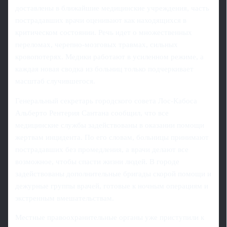
доставлены в ближайшие медицинские учреждения, часть
пострадавших врачи оценивают как находящихся в
критическом состоянии. Речь идет о множественных
переломах, черепно-мозговых травмах, сильных
кровопотерях. Медики работают в усиленном режиме, а
каждая новая сводка из больниц только подчеркивает
масштаб случившегося.
Генеральный секретарь городского совета Лос-Кабоса
Альберто Рентерия Сантана сообщил, что все
медицинские службы задействованы в оказании помощи
жертвам инцидента. По его словам, больницы принимают
пострадавших без промедления, а врачи делают все
возможное, чтобы спасти жизни людей. В городе
задействованы дополнительные бригады скорой помощи и
дежурные группы врачей, готовые к ночным операциям и
экстренным вмешательствам.
Местные правоохранительные органы уже приступили к