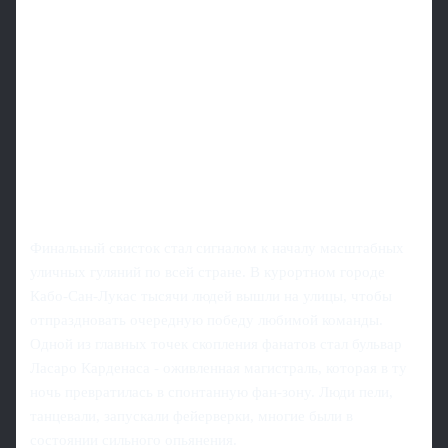
Финальный свисток стал сигналом к началу масштабных
уличных гуляний по всей стране. В курортном городе
Кабо-Сан-Лукас тысячи людей вышли на улицы, чтобы
отпраздновать очередную победу любимой команды.
Одной из главных точек скопления фанатов стал бульвар
Ласаро Карденаса - оживленная магистраль, которая в ту
ночь превратилась в спонтанную фан-зону. Люди пели,
танцевали, запускали фейерверки, многие были в
состоянии сильного опьянения.