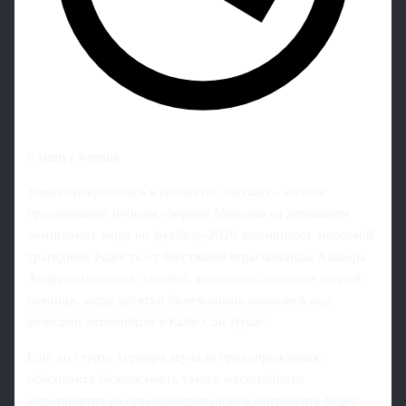
6 минут чтения
Улица превратилась в кровавую ловушку - ночное
празднование победы сборной Мексики на домашнем
чемпионате мира по футболу-2026 закончилось массовой
трагедией. Радость от блестящей игры команды Хавьера
Агирре сменилась паникой, криками и сиренами скорой
помощи, когда десятки болельщиков оказались под
колесами автомобиля в Кабо-Сан-Лукас.
Еще до старта турнира звучали предупреждения:
обеспечить безопасность такого масштабного
мероприятия на североамериканском континенте будет