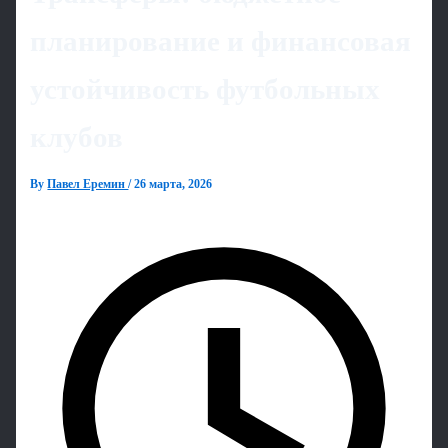
планирование и финансовая
устойчивость футбольных
клубов
By
Павел Еремин
/
26 марта, 2026