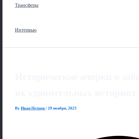
Трансферы
Интервью
Исторические очерки о заб
их удивительных историях
By
Иван Петров
/
29 ноября, 2025