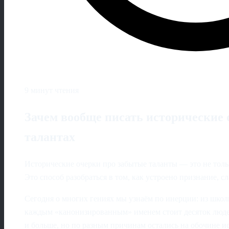
9 минут чтения
Зачем вообще писать исторические 
талантах
Исторические очерки про забытые таланты — это не толь
Это способ разобраться в том, как устроено признание, сл
Сегодня о многих гениях мы узнаём по инерции: из школ
каждым «канонизированным» именем стоит десяток людей
и больше, но по разным причинам остались на обочине и