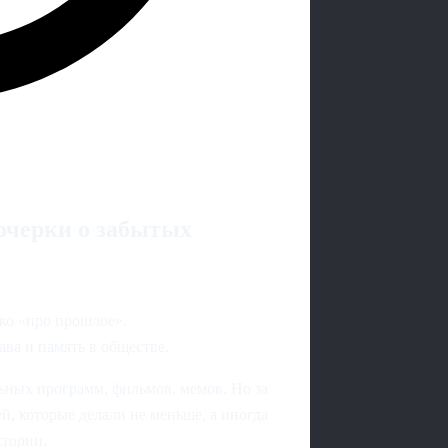
очерки о забытых
ко «про прошлое».
ава и память в обществе.
ьных программ, фильмов, мемов. Но за
, которые делали не меньше, а иногда
стории.