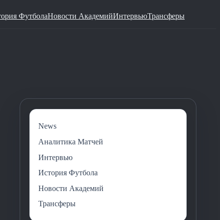
тория Футбола
Новости Академий
Интервью
Трансферы
News
Аналитика Матчей
Интервью
История Футбола
Новости Академий
Трансферы