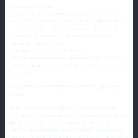
он стоил бы 6–8 млн.
2. Отсутствие плана развития. Футболист «зависает»
между U‑19 и основой, меняет позиции, теряет ценность.
3. Игнорирование статистики и медицинских рисков.
Покупка «перспективы» с хроническими травмами
превращает сделку в минус.
4. Конфликты с агентами. Жёсткая, но
непоследовательная позиция приводит к тому, что самые
сильные юноши просто не продлевают контракт и уходят
бесплатно.
Как связать трансферы и рост всей структуры
клуба
Чтобы футбольные трансферы начали реально тянуть
клуб вверх, нужна не только удачная сделка, но и внятная
экосистема. Клубы, которые выживают на коротких
деньгах, часто продают «кого получится» ради латания
бюджета. Более зрелый подход — выстраивать дорожную