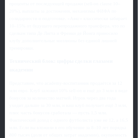
проценты от последующей продажи (sell‑on clause 10–
20%), выплаты за достижения, механизмы ФИФА по
солидарности и подготовке. «Аякс» классически забирает
10–15% от будущего перепродажного трансфера, что по
сделкам типа Де Лигта и Френки де Йонга приносило
клубу дополнительные миллионы без единой лишней
тренировки.
Технический блок: цифры сделки глазами
академии
Представим, что academy‑воспитанник продаётся за 12
млн евро. Клуб заложил 10% sell‑on и ещё до 3 млн в виде
бонусов за количество матчей. Игрок через два года
уходит дальше за 30 млн, и ваш клуб получает ещё 3 млн,
плюс часть бонусов сработала — пусть 1,5 млн.
Фактический доход с одного футболиста уже не 12, а 16,5
млн. Если вы вложили в его обучение за 8–10 лет порядка
800 тысяч (доля от общих затрат академии), окупаемость