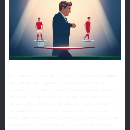
Если свести всё воедино, грамотная стратегия трансферов
для долгосрочного развития футбольного клуба и
академии — это не лозунг про «мы верим в молодёжь», а
набор жёстких решений. Нужно заранее принять, что
часть лидеров вы будете продавать на пике формы, а не
«досиживать» с ними до заката, освобождая место
следующей волне. Нужно планировать состав так, чтобы
на каждой ключевой позиции был хотя бы один игрок,