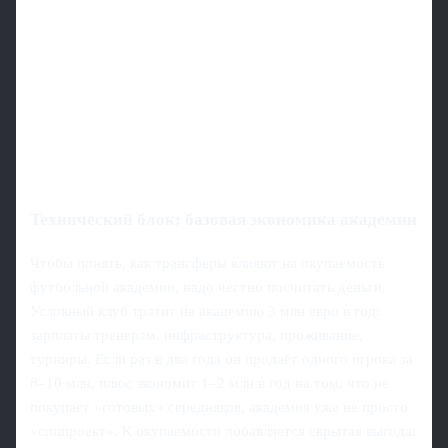
Технический блок: базовая экономика академии
Чтобы понять, как трансферы влияют на окупаемость
футбольной академии, надо честно посчитать деньги.
Условный клуб тратит на академию 3 млн евро в год:
зарплаты тренерам, инфраструктура, проживание,
турниры. Если раз в два года он продаёт одного игрока за
8–10 млн, плюс экономит 1–2 млн в год на том, что не
покупает «готовых» середняков, академия уже не просто
«соцпроект». К окупаемости добавляется скрытая выгода: