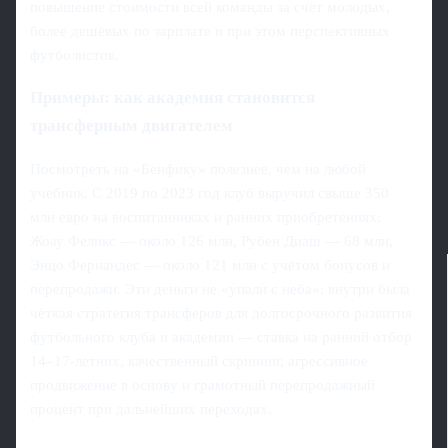
повышение стоимости всей команды за счёт молодых,
более дешёвых по зарплате и при этом перспективных
футболистов.
Примеры: как академия становится
трансферным двигателем
Посмотреть на «Бенфику» полезнее, чем на любой
учебник. С 2019 по 2023 год клуб выручил свыше 350
млн евро на воспитанниках и ранних приобретениях:
Жоау Феликс — около 126 млн, Рубен Диаш — 68 млн,
Энцо Фернандес — около 121 млн с учётом бонусов и
перепродажи. Эти деньги не «упали с неба»: внутри была
чёткая стратегия трансферов для долгосрочного развития
футбольного клуба и академии — ставка на ранний отбор
14–17‑летних, качественный скрининг, агрессивное
продвижение в основу и грамотный перепродажный
процент при дальнейших переходах.