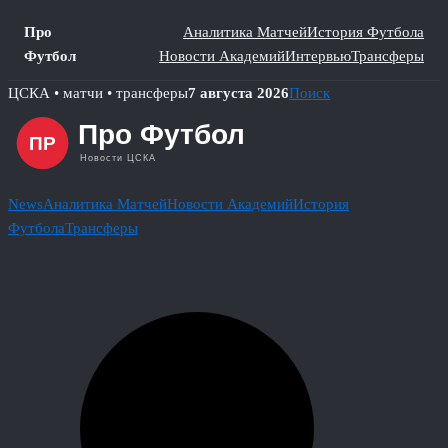
Про
Аналитика Матчей
История Футбола
Футбол
Новости Академий
Интервью
Трансферы
Skip
ЦСКА • матчи • трансферы
7 августа 2026
Поиск
to
content
News
Аналитика Матчей
Новости Академий
История
Футбола
Трансферы