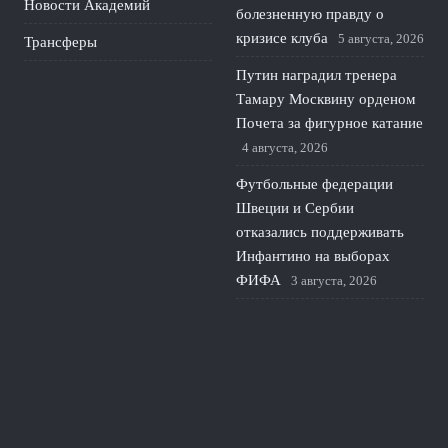
Новости Академий
болезненную правду о
кризисе клуба
5 августа, 2026
Трансферы
Путин наградил тренера
Тамару Москвину орденом
Почета за фигурное катание
4 августа, 2026
Футбольные федерации
Швеции и Сербии
отказались поддерживать
Инфантино на выборах
ФИФА
3 августа, 2026
Фантастический финиш
России: Мария Жовнер
принесла золото Европы в
гребле
2 августа, 2026
© 2026 Про Футбол
Новости ЦСКА