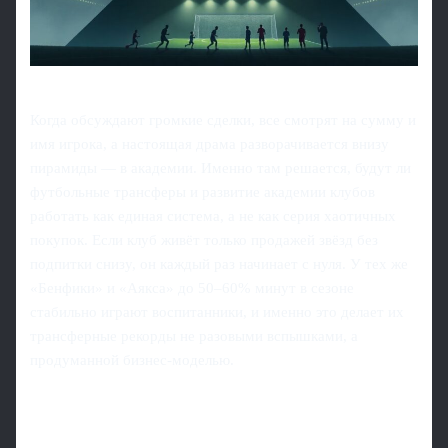
Когда обсуждают громкие сделки, все смотрят на сумму и
имя игрока, а настоящая драма разворачивается внизу
пирамиды — в академии. Именно там решается, будут ли
футбольные трансферы и развитие академии клубов
работать как единая система, а не как серия хаотичных
покупок. Если клуб живёт только продажей звёзд без
подпитки снизу, он каждый раз начинает с нуля. У тех же
«Бенфики» и «Аякса» до 50–60% минут в сезоне
стабильно играют воспитанники, и именно это делает их
трансферные рекорды не разовыми вспышками, а
продуманной бизнес‑моделью.