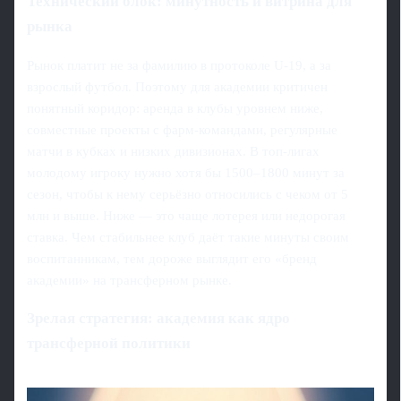
Технический блок: минутность и витрина для
рынка
Рынок платит не за фамилию в протоколе U‑19, а за
взрослый футбол. Поэтому для академии критичен
понятный коридор: аренда в клубы уровнем ниже,
совместные проекты с фарм‑командами, регулярные
матчи в кубках и низких дивизионах. В топ‑лигах
молодому игроку нужно хотя бы 1500–1800 минут за
сезон, чтобы к нему серьёзно относились с чеком от 5
млн и выше. Ниже — это чаще лотерея или недорогая
ставка. Чем стабильнее клуб даёт такие минуты своим
воспитанникам, тем дороже выглядит его «бренд
академии» на трансферном рынке.
Зрелая стратегия: академия как ядро
трансферной политики