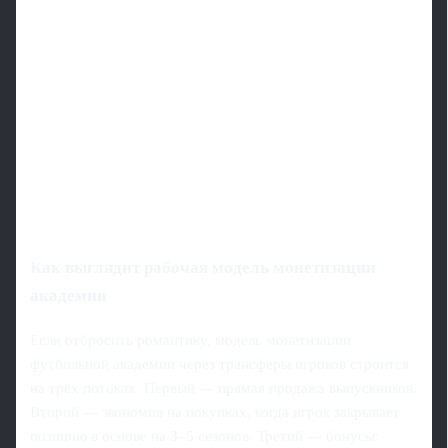
Как выглядит рабочая модель монетизации
академии
Если отбросить романтику, модель монетизации
футбольной академии через трансферы игроков строится
на трёх потоках. Первый — прямая продажа выпускников.
Второй — экономия на покупках, когда игрок закрывает
позицию в основе на 3–5 сезонов. Третий — бонусы: