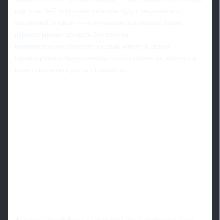
карту на 3–5 лет: какие позиции будут закрываться
академией, а какие — точечными покупками; каких
игроков можно продать без потери
конкурентоспособности; сколько минут в сезоне
гарантировано выпускникам, чтобы рынок их замечал и
видел потенциал роста стоимости.