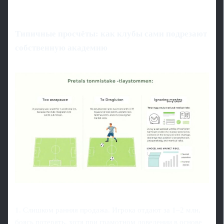
Типичные просчёты: как клубы сами подрезают
собственную академию
1. Слишком ранняя продажа. Игрока отдают за 1–2 млн,
боясь потерять, хотя при грамотном доведении в основе