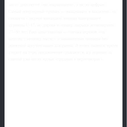
часто действуют «по ощущениям», а не по цифрам.
Самый популярный промах — вкладывать в академию, не
связав её с первой командой: юноши выигрывают
турниры U‑17, но дорога в основу закрыта легионерами
27–30 лет. Ещё одна ошибка — оценка игроков «по
одному удачному матчу» и завышенные ценники без
понятной аргументации для рынка. В итоге оконное время
уходит на торг, предложения срываются, а у игроков за
спиной уже висит ярлык «трудные в переговорах».