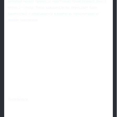
который может принести ощутимый трансферный доход
через 2–3 года. Тогда каждая сделка перестаёт быть
панической и вписывается в внятную, просчитанную
линию поведения.
Поделиться