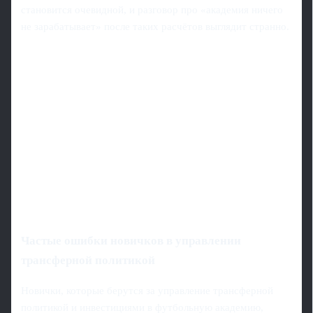
становится очевидной, и разговор про «академия ничего
не зарабатывает» после таких расчётов выглядит странно.
Частые ошибки новичков в управлении
трансферной политикой
Новички, которые берутся за управление трансферной
политикой и инвестициями в футбольную академию,