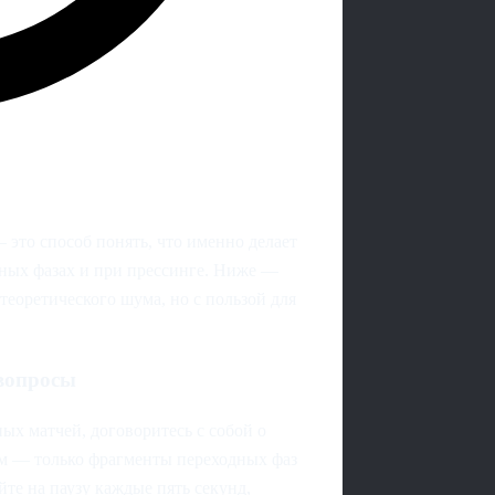
 это способ понять, что именно делает
дных фазах и при прессинге. Ниже —
теоретического шума, но с пользой для
 вопросы
ных матчей, договоритесь с собой о
ом — только фрагменты переходных фаз
те на паузу каждые пять секунд,