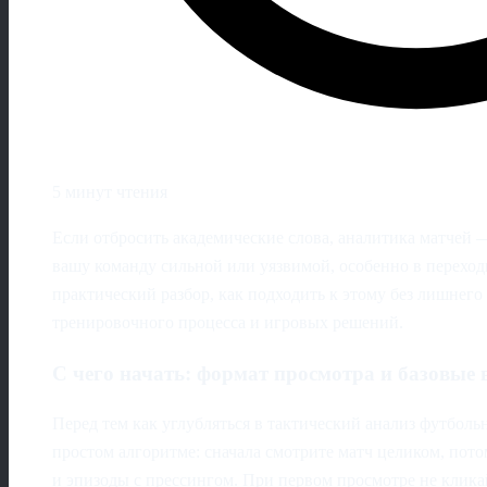
5 минут чтения
Если отбросить академические слова, аналитика матчей —
вашу команду сильной или уязвимой, особенно в перехо
практический разбор, как подходить к этому без лишнего 
тренировочного процесса и игровых решений.
С чего начать: формат просмотра и базовые
Перед тем как углубляться в тактический анализ футболь
простом алгоритме: сначала смотрите матч целиком, пот
и эпизоды с прессингом. При первом просмотре не кликай