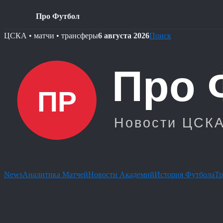
Про Футбол
Skip
ЦСКА • матчи • трансферы
6 августа 2026
Поиск
to
content
News
Аналитика Матчей
Новости Академий
История Футбола
Тр