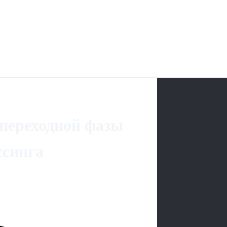
 переходной фазы
ссинга