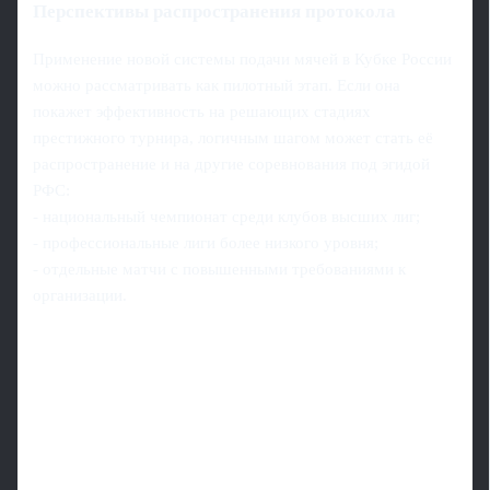
Перспективы распространения протокола
Применение новой системы подачи мячей в Кубке России
можно рассматривать как пилотный этап. Если она
покажет эффективность на решающих стадиях
престижного турнира, логичным шагом может стать её
распространение и на другие соревнования под эгидой
РФС:
- национальный чемпионат среди клубов высших лиг;
- профессиональные лиги более низкого уровня;
- отдельные матчи с повышенными требованиями к
организации.