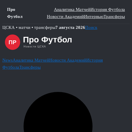
Про
Аналитика Матчей
История Футбола
Футбол
Новости Академий
Интервью
Трансферы
Skip
ЦСКА • матчи • трансферы
7 августа 2026
Поиск
to
content
News
Аналитика Матчей
Новости Академий
История
Футбола
Трансферы