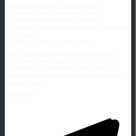
мячей и перераспределения ролей подающих:
- сокращается влияние человеческого фактора;
- снижается риск манипуляций с темпом игры;
- повышается справедливость и прозрачность условий для
обеих команд;
- растёт динамика и зрелищность матчей.
РФС опирается на уже проверенный международный
опыт и положительные результаты тестовых матчей,
рассчитывая, что обновлённый регламент станет ещё
одним шагом к повышению качества профессионального
футбола в стране.
Поделиться