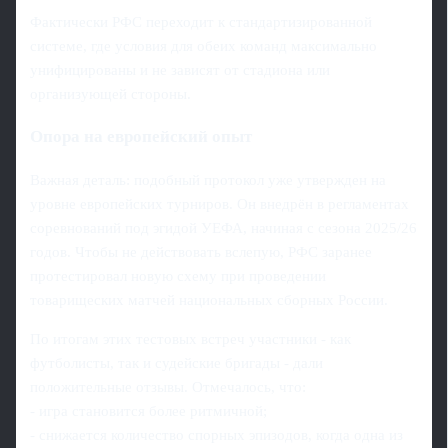
Фактически РФС переходит к стандартизированной
системе, где условия для обеих команд максимально
унифицированы и не зависят от стадиона или
организующей стороны.
Опора на европейский опыт
Важная деталь: подобный протокол уже утвержден на
уровне европейских турниров. Он внедрён в регламентах
соревнований под эгидой УЕФА, начиная с сезона 2025/26
годов. Чтобы не действовать вслепую, РФС заранее
протестировал новую схему при проведении
товарищеских матчей национальных сборных России.
По итогам этих тестовых встреч участники - как
футболисты, так и судейские бригады - дали
положительные отзывы. Отмечалось, что:
- игра становится более ритмичной;
- снижается количество спорных эпизодов, когда одна из