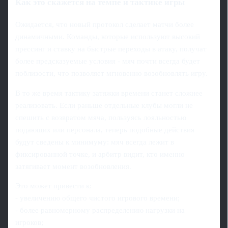
Как это скажется на темпе и тактике игры
Ожидается, что новый протокол сделает матчи более
динамичными. Команды, которые используют высокий
прессинг и ставку на быстрые переходы в атаку, получат
более предсказуемые условия - мяч почти всегда будет
поблизости, что позволяет мгновенно возобновлять игру.
В то же время тактику затяжки времени станет сложнее
реализовать. Если раньше отдельные клубы могли не
спешить с возвратом мяча, пользуясь лояльностью
подающих или персонала, теперь подобные действия
будут сведены к минимуму: мяч всегда лежит в
фиксированной точке, и арбитр видит, кто именно
затягивает момент возобновления.
Это может привести к:
- увеличению общего чистого игрового времени;
- более равномерному распределению нагрузки на
игроков;