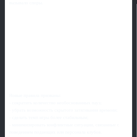
вызывало споры.
Новые правила призваны:
- сократить количество необоснованных пауз;
- убрать возможность скрытого затягивания времени;
- сделать темп игры более стабильным;
- минимизировать конфликтные ситуации, связанные с
поведением подающих или персонала клубов.