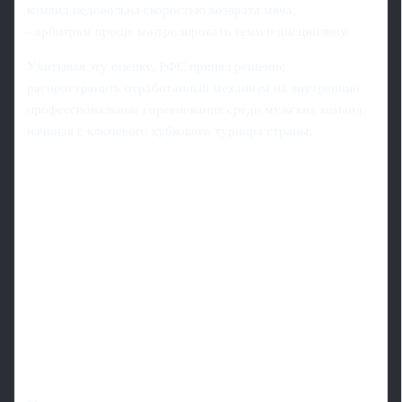
команд недовольна скоростью возврата мяча;
- арбитрам проще контролировать темп и дисциплину.
Учитывая эту оценку, РФС принял решение
распространить отработанный механизм на внутренние
профессиональные соревнования среди мужских команд,
начиная с ключевого кубкового турнира страны.