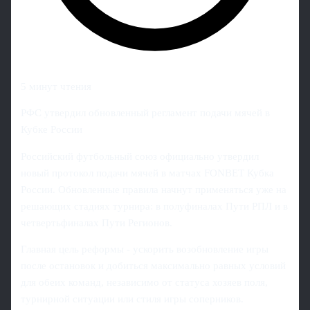
5 минут чтения
РФС утвердил обновленный регламент подачи мячей в
Кубке России
Российский футбольный союз официально утвердил
новый протокол подачи мячей в матчах FONBET Кубка
России. Обновленные правила начнут применяться уже на
решающих стадиях турнира: в полуфиналах Пути РПЛ и в
четвертьфиналах Пути Регионов.
Главная цель реформы - ускорить возобновление игры
после остановок и добиться максимально равных условий
для обеих команд, независимо от статуса хозяев поля,
турнирной ситуации или стиля игры соперников.