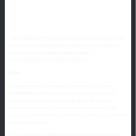
Таким образом, Россия фактически синхронизирует свои
регламенты с международной практикой, что облегчает
участие клубов и судей в еврокубковых и
межнациональных турнирах в будущем.
Итог
Введение нового протокола подачи мячей в матчах
FONBET Кубка России - это шаг к стандартизации и
модернизации отечественного футбола. Формально
изменения выглядят не слишком масштабными, но по
сути затрагивают один из ключевых элементов управления
игровым временем.
После перехода на фиксированные точки расположения