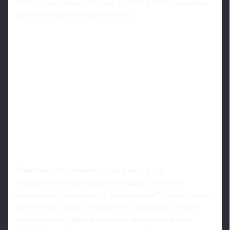
встреч, когда каждая секунда на счету и любая задержка
вызывает бурную реакцию трибун.
Ускорение возобновления игры важно и для
телевизионной аудитории: трансляции становятся
динамичнее, сокращаются "провисающие" отрезки, когда
зритель видит лишь ожидание аута или удара от ворот.
Это повышает общее восприятие продукта и делает