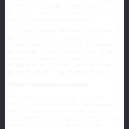
- как можно быстрее возвращать мячи на заранее
определённые точки вдоль поля после аутов, ударов от
ворот, угловых и других игровых эпизодов.
Таким образом, подающие превращаются не в участников
игрового процесса, а в обслуживающий персонал,
который следит за тем, чтобы на каждой позиции всегда
находился мяч. Это позволяет исключить человеческий
фактор в ключевых моментах - например, затяжку
времени со стороны хозяев или слишком оперативную
подачу мяча команде, которая спешит отыгрываться.
Почему потребовались изменения
В последние годы тема подачи мячей неоднократно
становилась предметом дискуссий в профессиональном
футболе. Неровный темп возврата мяча в игру, задержки
со стороны подающих, неодинаковое отношение к обеим
командам - всё это влияло на динамику встречи и