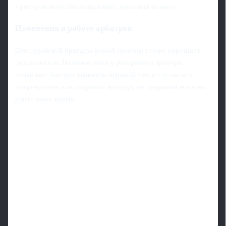
- росту количества атакующих действий за матч.
Изменения в работе арбитров
Для судейской бригады новый протокол тоже упрощает
ряд аспектов. Наличие мяча у резервного арбитра
позволяет быстро заменить игровой мяч в случае его
повреждения или спорного эпизода, не прерывая матч на
длительное время.