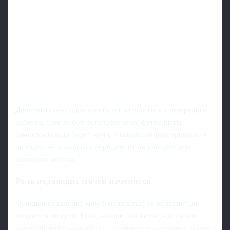
Дополнительно один мяч будет находиться у резервного
арбитра. При любой остановке игры футболисты
самостоятельно берут мяч с ближайшей фиксированной
позиции, не дожидаясь передачи от подающего или
запасного игрока.
Роль подающих мячей изменится
Функции подающих мячей полностью не исчезают, но
меняются по сути. Если раньше они непосредственно
отдавали мяч футболистам, то теперь их основная задача