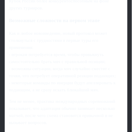
Кубок России более конкурентоспособным на фоне
других турниров.
Возможные сложности на первом этапе
Как и любое нововведение, новый протокол может
столкнуться с трудностями в первые туры его
применения:
- игрокам потребуется время, чтобы привыкнуть
самостоятельно брать мяч с правильной позиции;
- возможны ситуации, когда мяч случайно сместят с
точки, что потребует оперативной реакции подающих;
- некоторые команды по инерции будут апеллировать к
подающим, а не сразу искать ближайший мяч.
Тем не менее, практика международных соревнований
показывает, что адаптация обычно занимает несколько
матчей, после чего схема становится привычной и не
вызывает вопросов.