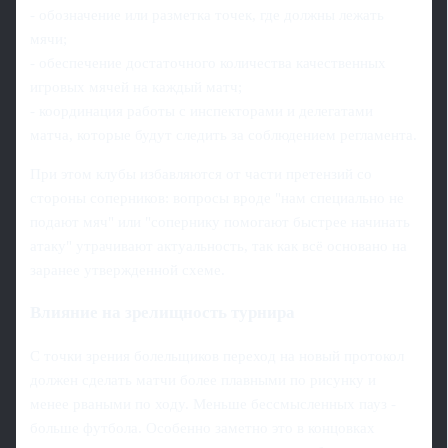
- обозначение или разметка точек, где должны лежать
мячи;
- обеспечение достаточного количества качественных
игровых мячей на каждый матч;
- координация работы с инспекторами и делегатами
матча, которые будут следить за соблюдением регламента.
При этом клубы избавляются от части претензий со
стороны соперников: вопросы вроде "нам специально не
подают мяч" или "сопернику помогают быстрее начинать
атаку" утрачивают актуальность, так как всё основано на
заранее утвержденной схеме.
Влияние на зрелищность турнира
С точки зрения болельщиков переход на новый протокол
должен сделать матчи более плавными по рисунку и
менее рваными по ходу. Меньше бессмысленных пауз -
больше футболa. Особенно заметно это в концовках