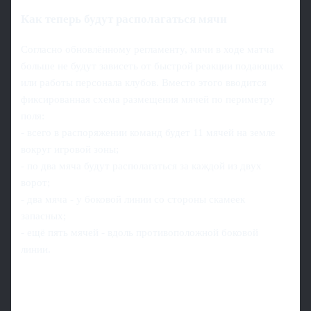
Как теперь будут располагаться мячи
Согласно обновлённому регламенту, мячи в ходе матча
больше не будут зависеть от быстрой реакции подающих
или работы персонала клубов. Вместо этого вводится
фиксированная схема размещения мячей по периметру
поля:
- всего в распоряжении команд будет 11 мячей на земле
вокруг игровой зоны;
- по два мяча будут располагаться за каждой из двух
ворот;
- два мяча - у боковой линии со стороны скамеек
запасных;
- ещё пять мячей - вдоль противоположной боковой
линии.