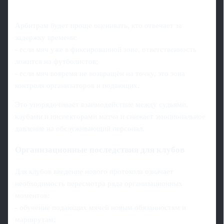
Арбитрам будет проще оценивать, кто отвечает за
задержку времени:
- если мяч уже в фиксированной зоне, ответственность
ложится на футболистов;
- если мяч вовремя не возвращён на точку, это зона
контроля организаторов и подающих.
Это упорядочивает взаимодействие между судьями,
клубами и инспекторами матча и снижает эмоциональное
давление на обслуживающий персонал.
Организационные последствия для клубов
Для клубов введение нового протокола означает
необходимость пересмотра ряда организационных
моментов:
- обучение подающих мячей новым обязанностям и
маршрутам;