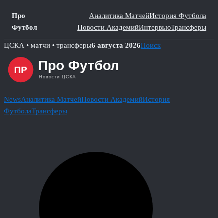
Про
Аналитика Матчей
История Футбола
Футбол
Новости Академий
Интервью
Трансферы
Skip
ЦСКА • матчи • трансферы
6 августа 2026
Поиск
to
content
News
Аналитика Матчей
Новости Академий
История
Футбола
Трансферы