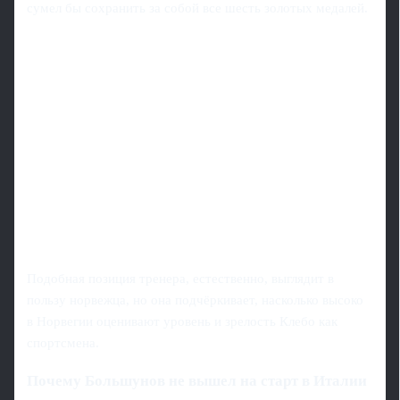
сумел бы сохранить за собой все шесть золотых медалей.
Подобная позиция тренера, естественно, выглядит в
пользу норвежца, но она подчёркивает, насколько высоко
в Норвегии оценивают уровень и зрелость Клебо как
спортсмена.
Почему Большунов не вышел на старт в Италии