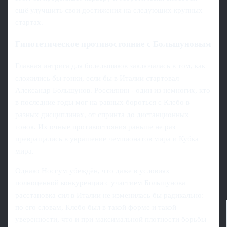
ещё улучшить свои достижения на следующих крупных
стартах.
Гипотетическое противостояние с Большуновым
Главная интрига для болельщиков заключалась в том, как
сложились бы гонки, если бы в Италии стартовал
Александр Большунов. Россиянин - один из немногих, кто
в последние годы мог на равных бороться с Клебо в
разных дисциплинах, от спринта до дистанционных
гонок. Их очные противостояния раньше не раз
превращались в украшение чемпионатов мира и Кубка
мира.
Однако Носсум убеждён, что даже в условиях
полноценной конкуренции с участием Большунова
расстановка сил в Италии не изменилась бы радикально:
по его словам, Клебо был в такой форме и такой
уверенности, что и при максимальной плотности борьбы