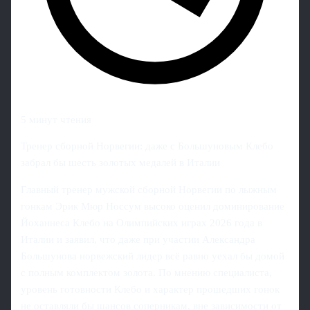
5 минут чтения
Тренер сборной Норвегии: даже с Большуновым Клебо
забрал бы шесть золотых медалей в Италии
Главный тренер мужской сборной Норвегии по лыжным
гонкам Эрик Мюр Носсум высоко оценил доминирование
Йоханнеса Клебо на Олимпийских играх 2026 года в
Италии и заявил, что даже при участии Александра
Большунова норвежский лидер всё равно уехал бы домой
с полным комплектом золота. По мнению специалиста,
уровень готовности Клебо и характер прошедших гонок
не оставляли бы шансов соперникам, вне зависимости от