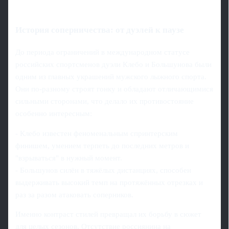
История соперничества: от дуэлей к паузе
До периода ограничений в международном статусе
российских спортсменов дуэли Клебо и Большунова были
одним из главных украшений мужского лыжного спорта.
Они по-разному строят гонку и обладают отличающимися
сильными сторонами, что делало их противостояние
особенно интересным:
- Клебо известен феноменальным спринтерским
финишем, умением терпеть до последних метров и
"взрываться" в нужный момент.
- Большунов силён в тяжёлых дистанциях, способен
выдерживать высокий темп на протяжённых отрезках и
раз за разом атаковать соперников.
Именно контраст стилей превращал их борьбу в сюжет
для целых сезонов. Отсутствие россиянина на