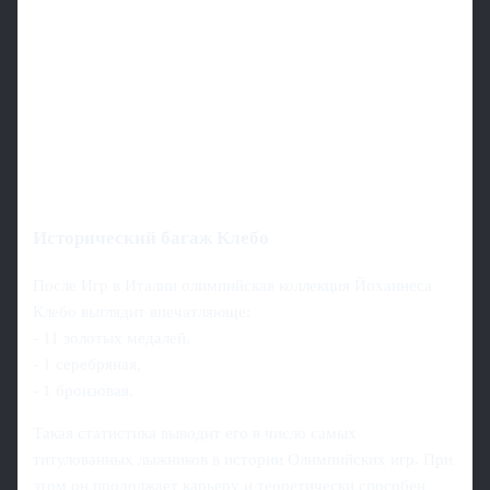
Исторический багаж Клебо
После Игр в Италии олимпийская коллекция Йоханнеса
Клебо выглядит впечатляюще:
- 11 золотых медалей,
- 1 серебряная,
- 1 бронзовая.
Такая статистика выводит его в число самых
титулованных лыжников в истории Олимпийских игр. При
этом он продолжает карьеру и теоретически способен