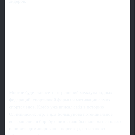
лидеров.
Многое будет зависеть от решений международных
федераций, спортивной формы и мотивации самих
спортсменов. Клебо уже вписал себя в историю
Олимпийских игр, а для Большунова потенциальное
возвращение в борьбу с ним стало бы шансом не только
оспорить доминирование норвежца, но и заново