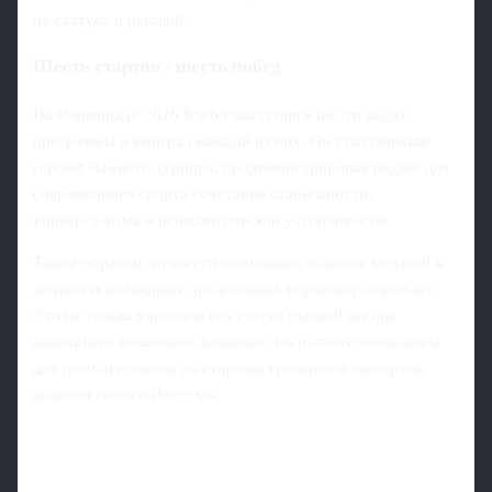
их статуса и регалий.
Шесть стартов - шесть побед
На Олимпиаде‑2026 Клебо выступил в шести видах
программы и выиграл каждый из них. Он стал главным
героем лыжного турнира, продемонстрировав редкое для
современного спорта сочетание стабильности,
универсализма и психологической устойчивости.
Таким образом, из шести возможных золотых медалей в
личных и командных дисциплинах норвежец забрал все.
Это не только укрепило его статус главной звезды
нынешнего поколения лыжников, но и стало основанием
для громких оценок со стороны тренеров и экспертов,
включая самого Носсума.