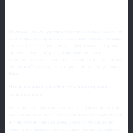
Норвежцу теперь приходится соответствовать статусу не
просто лидера сборной, а символа целой эпохи в лыжных
гонках. Высказывание Носсума здесь тоже играет роль:
тренер фактически громко закрепляет за своим
подопечным статус "лучшего вне зависимости от состава
соперников", что усиливает и давление, и легенду вокруг
Клебо.
Что означают слова Носсума для мировой
лыжной сцены
Заявление главного тренера норвежской команды можно
рассматривать и шире - как демонстрацию уверенности в
доминировании своей школы. Норвегия традиционно
задаёт тон в лыжных гонках, и такие оценки показывают,