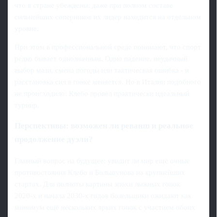
что в стране убеждены: даже при полном составе
сильнейших соперников их лидер находится на отдельном
уровне.
При этом в профессиональной среде понимают, что спорт
редко бывает однозначным. Одно падение, неудачный
выбор мази, смена погоды или тактическая ошибка - и
расстановка сил в гонке меняется. Но в Италии подобного
не происходило: Клебо провёл практически идеальный
турнир.
Перспективы: возможен ли реванш и реальное
продолжение дуэли?
Главный вопрос на будущее: увидит ли мир ещё очные
противостояния Клебо и Большунова на крупнейших
стартах. Для полноты картины эпохи лыжных гонок
2020‑х и начала 2030‑х годов болельщики ожидают как
минимум ещё нескольких ярких гонок с участием обоих