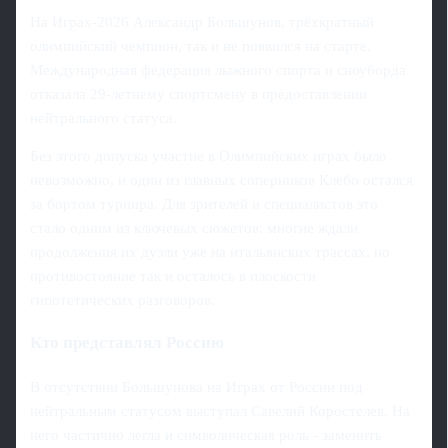
На Играх‑2026 Александр Большунов, трёхкратный
олимпийский чемпион, так и не появился на старте.
Международная федерация лыжного спорта и сноуборда
отказала 29‑летнему спортсмену в предоставлении
нейтрального статуса.
Без этого допуска участие в Олимпийских играх было
невозможно, и один из главных соперников Клебо остался
за бортом турнира. Для зрителей и специалистов это
стало одним из ключевых сюжетов: многие ждали
продолжения их дуэли уже на итальянских трассах, но
противостояние так и осталось в плоскости
гипотетических разговоров.
Кто представлял Россию
В отсутствии Большунова на Играх от России под
нейтральным статусом выступал Савелий Коростелев. На
него частично легла и символическая роль - заменить