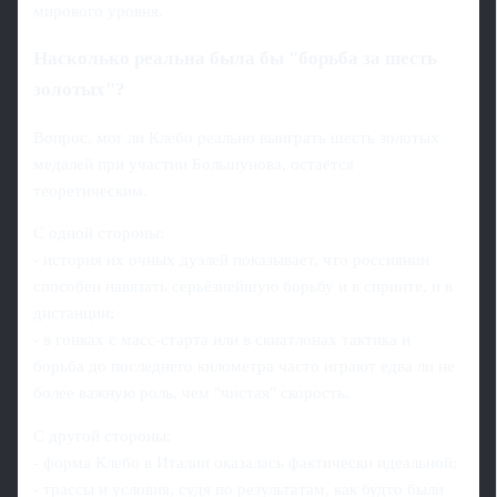
мирового уровня.
Насколько реальна была бы "борьба за шесть
золотых"?
Вопрос, мог ли Клебо реально выиграть шесть золотых
медалей при участии Большунова, остаётся
теоретическим.
С одной стороны:
- история их очных дуэлей показывает, что россиянин
способен навязать серьёзнейшую борьбу и в спринте, и в
дистанции;
- в гонках с масс-старта или в скиатлонах тактика и
борьба до последнего километра часто играют едва ли не
более важную роль, чем "чистая" скорость.
С другой стороны:
- форма Клебо в Италии оказалась фактически идеальной;
- трассы и условия, судя по результатам, как будто были