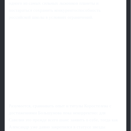
одного из самых сильных лыжников планеты и
постараться сохранить конкурентоспособность
российской школы в условиях ограничений.
Разумеется, сравнивать опыт и титулы Коростелева с
достижениями Большунова пока некорректно: для
Савелия это прежде всего шанс заявить о себе, тогда как
Александр уже давно закрепился в статусе звезды