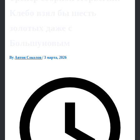
Клебо взял бы шесть
золотых даже с
Большуновым
By
Антон Соколов
/
3 марта, 2026