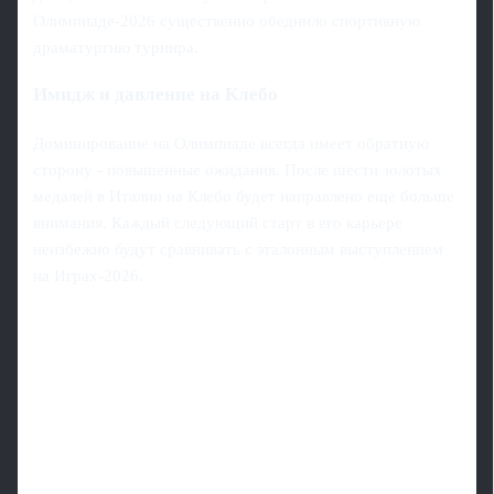
Олимпиаде‑2026 существенно обеднило спортивную
драматургию турнира.
Имидж и давление на Клебо
Доминирование на Олимпиаде всегда имеет обратную
сторону - повышенные ожидания. После шести золотых
медалей в Италии на Клебо будет направлено ещё больше
внимания. Каждый следующий старт в его карьере
неизбежно будут сравнивать с эталонным выступлением
на Играх‑2026.