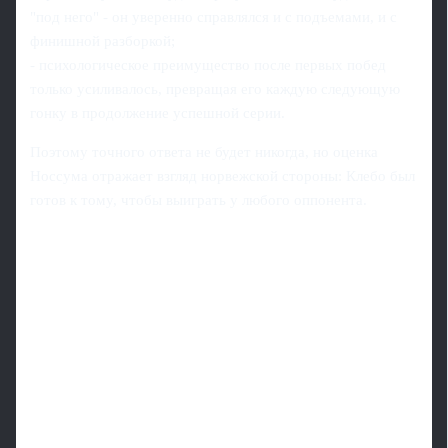
"под него" - он уверенно справлялся и с подъемами, и с
финишной разборкой;
- психологическое преимущество после первых побед
только усиливалось, превращая его каждую следующую
гонку в продолжение успешной серии.
Поэтому точного ответа не будет никогда, но оценка
Носсума отражает взгляд норвежской стороны: Клебо был
готов к тому, чтобы выиграть у любого оппонента.