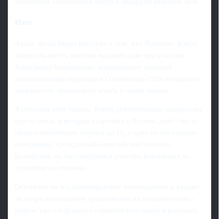
обозначить собственное место в иерархии мировых лыж.
Итог
Фраза Эрика Мюра Носсума о том, что Йоханнес Клебо
забрал бы шесть золотых медалей даже при участии
Александра Большунова, подчёркивает масштаб
доминирования норвежца на Олимпиаде‑2026 и отражает
уверенность тренерского штаба в своём лидере.
Факты при этом таковы: Клебо действительно выиграл все
шесть гонок, в которых стартовал в Италии, довёл число
своих олимпийских титулов до 11, а один из его главных
соперников, трёхкратный олимпийский чемпион
Большунов, не был допущен к участию и наблюдал за
турниром со стороны.
Останется ли это доминирование неоспоримым и увидит
ли спорт полноценное продолжение их соперничества -
вопрос уже следующего олимпийского цикла и решений,