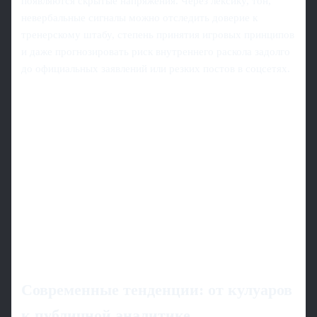
появляются скрытые напряжения. Через лексику, тон,
невербальные сигналы можно отследить доверие к
тренерскому штабу, степень принятия игровых принципов
и даже прогнозировать риск внутреннего раскола задолго
до официальных заявлений или резких постов в соцсетях.
Современные тенденции: от кулуаров
к публичной аналитике