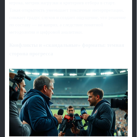
игрока, метрик нагрузки и критериев отбора в старт.
Такая открытость уменьшает токсичные интерпретации,
снижает градус слухов и создает ощущение, что решение
по составу — не каприз, а следствие понятной
методологии и цифровой аналитики.
Конфликты и «скандальные» форматы: темная
сторона прогресса