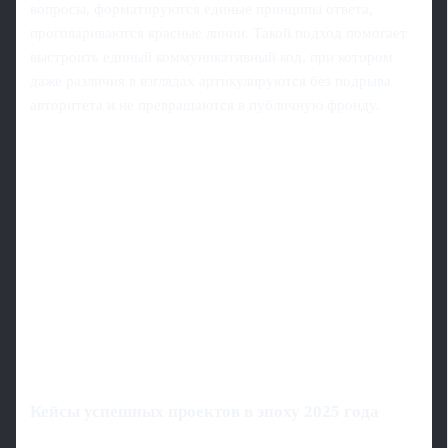
вопросы, форматируются единые принципы ответа,
проговариваются красные линии. Такой подход помогает
выстроить единый коммуникативный код, при котором
даже различия в взглядах артикулируются без подрыва
авторитета и не превращаются в публичную фронду.
Кейсы успешных проектов в эпоху 2025 года