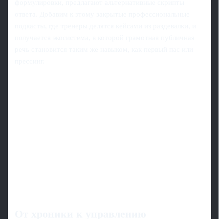
формулировки, предлагают альтернативные скрипты
ответа. Добавим к этому закрытые профессиональные
подкасты, где тренеры делятся кейсами из раздевалки, и
получается экосистема, в которой грамотная публичная
речь становится таким же навыком, как первый пас или
прессинг.
От хроники к управлению