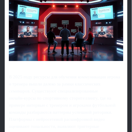
В 2025 году ресурсы для обучения коммуникации игрока
и тренера вышли далеко за рамки классических
семинаров. Существуют специализированные
онлайн‑курсы по спортивному сторителлингу, где на
примере интервью с тренером и игроками футбольной
команды разбираются паттерны успешной риторики.
Платформы с нейросетевой расшифровкой видео
оценивают тональности, выявляют триггерные