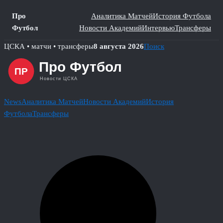
Про
Аналитика Матчей
История Футбола
Футбол
Новости Академий
Интервью
Трансферы
Skip
ЦСКА • матчи • трансферы
8 августа 2026
Поиск
to
content
News
Аналитика Матчей
Новости Академий
История
Футбола
Трансферы