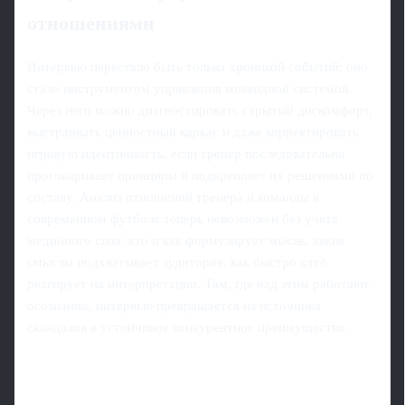
отношениями
Интервью перестало быть только хроникой событий; оно
стало инструментом управления командной системой.
Через него можно диагностировать скрытый дискомфорт,
выстраивать ценностный каркас и даже корректировать
игровую идентичность, если тренер последовательно
проговаривает принципы и подкрепляет их решениями по
составу. Анализ отношений тренера и команды в
современном футболе теперь невозможен без учета
медийного слоя: кто и как формулирует мысль, какие
смыслы подхватывает аудитория, как быстро клуб
реагирует на интерпретации. Там, где над этим работают
осознанно, интервью превращается из источника
скандалов в устойчивое конкурентное преимущество.