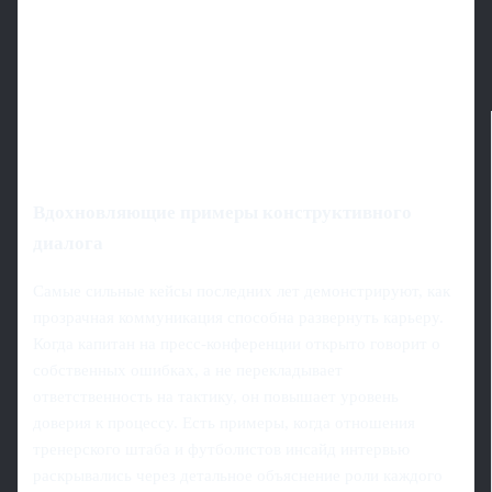
Вдохновляющие примеры конструктивного
диалога
Самые сильные кейсы последних лет демонстрируют, как
прозрачная коммуникация способна развернуть карьеру.
Когда капитан на пресс‑конференции открыто говорит о
собственных ошибках, а не перекладывает
ответственность на тактику, он повышает уровень
доверия к процессу. Есть примеры, когда отношения
тренерского штаба и футболистов инсайд интервью
раскрывались через детальное объяснение роли каждого