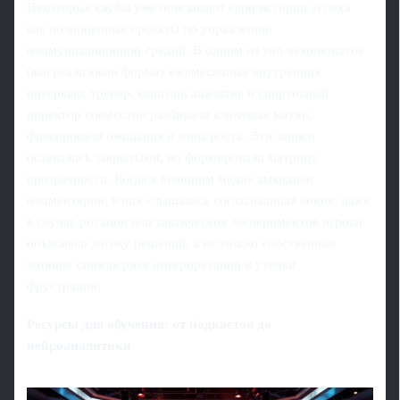
Некоторые клубы уже описывают свои истории успеха
как полноценные проекты по управлению
коммуникационной средой. В одном из топ‑чемпионатов
был реализован формат ежемесячных внутренних
интервью: тренер, капитан, аналитик и спортивный
директор совместно разбирали ключевые матчи,
фиксировали ожидания и зоны роста. Эти записи
оставались закрытыми, но формировали матрицу
прозрачности. Когда к внешним медиа выходили
комментарии, в них слышалась согласованная линия: даже
в случае ротации или тактических экспериментов игроки
объясняли логику решений, а не только собственные
эмоции, снижая риск интерпретаций и утечки
фрустрации.
Ресурсы для обучения: от подкастов до
нейроаналитики