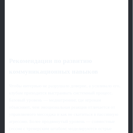
Рекомендации по развитию
коммуникационных навыков
Чтобы интервью не разрушало доверие, а усиливало его,
клубам приходится выстраивать системный процесс.
Базовый уровень — медиатренинг, где игрокам
объясняют, чем эмоциональная реакция отличается от
управляемого месседжа и как не скатиться в пассивную
агрессию. Более продвинутый уровень — совместные
сессии с тренерским штабом: моделируются острые