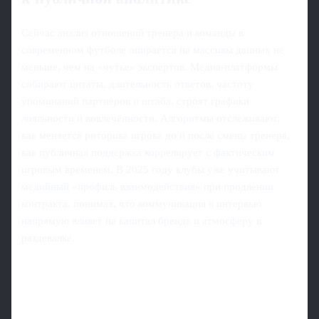
Сейчас анализ отношений тренера и команды в
современном футболе опирается на массивы данных не
меньше, чем на «чутье» экспертов. Медиа‑платформы
собирают цитаты, длительность ответов, частоту
упоминаний партнёров и штаба, строят графики
лояльности и вовлечённости. Алгоритмы отслеживают,
как меняется риторика игрока до и после смены тренера,
как публичная поддержка коррелирует с фактическим
игровым временем. В 2025 году клубы уже учитывают
медийный «профиль взаимодействия» при продлении
контракта, понимая, что коммуникация в интервью
напрямую влияет на капитал бренда и атмосферу в
раздевалке.