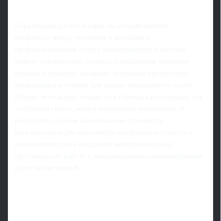
Параллельно растёт и спрос на острый контент:
конфликты между тренером и игроками в
профессиональном спорте монетизируются быстрее
любого тактического разбора. Скандальные интервью
игроков о тренерах набирают миллионы просмотров,
превращаясь в триггер для кризис‑менеджмента клуба.
Игроки используют подкасты и стримы как площадку для
«обратной связи», минуя внутренние регламенты. В
результате спорные высказывания становятся
катализатором для пересмотра контрактных пунктов о
медиаактивности и внедрения внутрикомандных
протоколов по работе с эмоциональными комментариями
сразу после матчей.