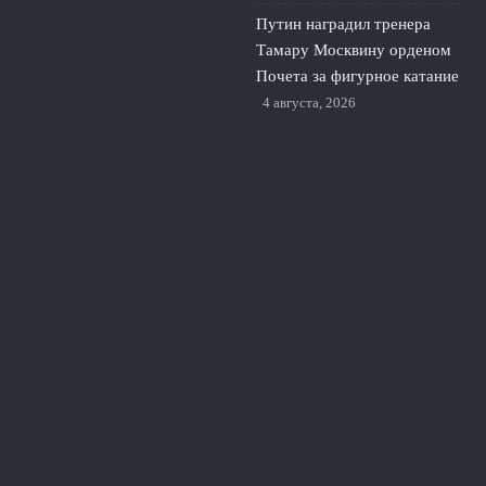
Путин наградил тренера
Тамару Москвину орденом
Почета за фигурное катание
4 августа, 2026
Футбольные федерации
Швеции и Сербии
отказались поддерживать
Инфантино на выборах
ФИФА
3 августа, 2026
© 2026 Про Футбол
Новости ЦСКА
News
Аналитика Матчей