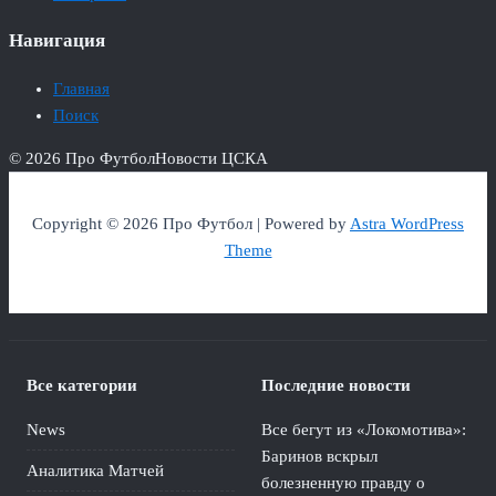
Навигация
Главная
Поиск
© 2026 Про Футбол
Новости ЦСКА
Copyright © 2026 Про Футбол | Powered by
Astra WordPress
Theme
Все категории
Последние новости
News
Все бегут из «Локомотива»:
Баринов вскрыл
Аналитика Матчей
болезненную правду о